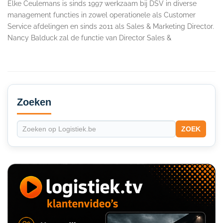
Elke Ceulemans is sinds 1997 werkzaam bij DSV in diverse
management functies in zowel operationele als Customer
Service afdelingen en sinds 2011 als Sales & Marketing Director.
Nancy Balduck zal de functie van Director Sales &
Secondary
Sidebar
Zoeken
ZOEK