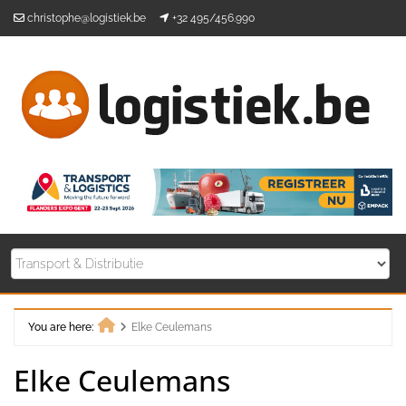
Skip
christophe@logistiek.be
+32 495/456.990
to
content
You are here:
Elke Ceulemans
Home
Elke Ceulemans