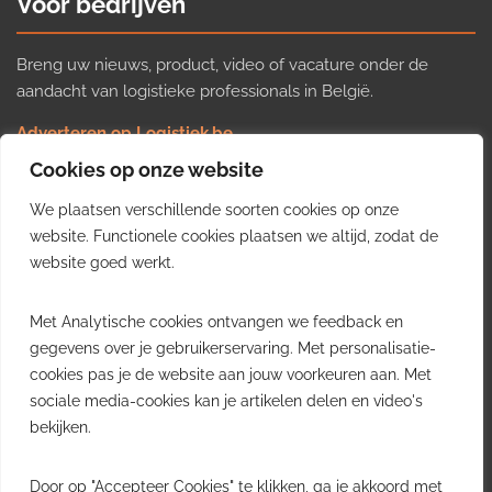
Voor bedrijven
Breng uw nieuws, product, video of vacature onder de
aandacht van logistieke professionals in België.
Adverteren op Logistiek.be
Nieuws insturen
Cookies op onze website
Uw video op Logistiek.TV
We plaatsen verschillende soorten cookies op onze
Job plaatsen
Gratis wekelijkse update
website. Functionele cookies plaatsen we altijd, zodat de
website goed werkt.
Ontvang elke week het belangrijkste nieuws, trends en
Met Analytische cookies ontvangen we feedback en
inzichten uit de Belgische logistieke sector in uw inbox.
gegevens over je gebruikerservaring. Met personalisatie-
cookies pas je de website aan jouw voorkeuren aan. Met
Ontvang je gratis
sociale media-cookies kan je artikelen delen en video's
wekelijkse update
bekijken.
Gratis. Eén e-mail per week.
Uitschrijven kan altijd.
Door op "Accepteer Cookies" te klikken, ga je akkoord met