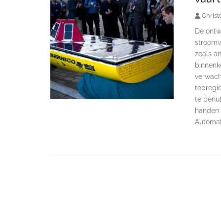
Christ
De ontw
stroomv
zoals ar
binnenk
verwach
topregi
te benu
handen i
Automat