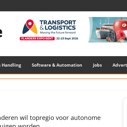
 Handling
Software & Automation
Jobs
Adver
S
S
nderen wil topregio voor autonome
tuigen worden