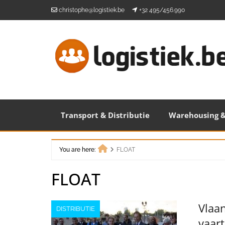
Skip
christophe@logistiek.be
+32 495/456.990
to
content
Transport & Distributie
Warehousing &
You are here:
FLOAT
Home
FLOAT
Vlaa
DISTRIBUTIE
vaar