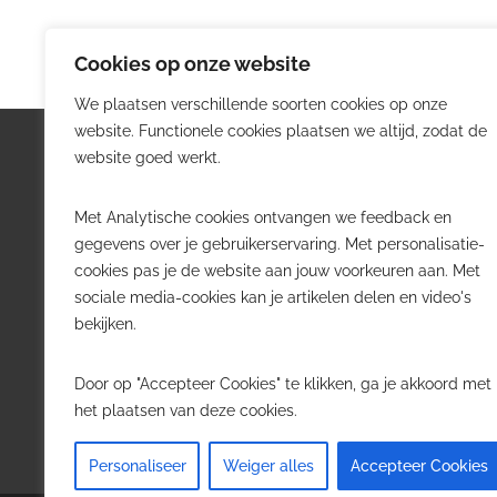
Cookies op onze website
We plaatsen verschillende soorten cookies op onze
website. Functionele cookies plaatsen we altijd, zodat de
Logistiek.be
Nieu
website goed werkt.
Logistiek.be brengt dagelijks nieuws,
Volg he
Met Analytische cookies ontvangen we feedback en
trends en praktijkverhalen over
belangr
gegevens over je gebruikerservaring. Met personalisatie-
transport, warehousing, supply chain
Belgisch
cookies pas je de website aan jouw voorkeuren aan. Met
en automatisering in België.
sociale media-cookies kan je artikelen delen en video's
Transpo
bekijken.
Voor logistieke professionals,
Wareho
beslissers en bedrijven die de sector
Softwa
Door op "Accepteer Cookies" te klikken, ga je akkoord met
willen volgen.
Job in 
het plaatsen van deze cookies.
Contact
·
Adverteren
Personaliseer
Weiger alles
Accepteer Cookies