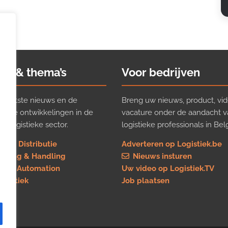
ws & thema’s
Voor bedrijven
t laatste nieuws en de
Breng uw nieuws, product, vid
ijkste ontwikkelingen in de
vacature onder de aandacht 
e logistieke sector.
logistieke professionals in Belg
rt & Distributie
Adverteren op Logistiek.be
using & Handling
Nieuws insturen
re & Automation
Uw video op Logistiek.TV
logistiek
Job plaatsen