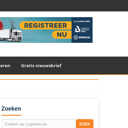
teren
Gratis nieuwsbrief
econdary
idebar
Zoeken
ZOEK