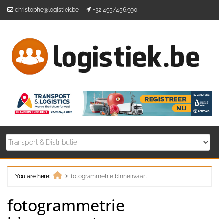
Skip
christophe@logistiek.be
+32 495/456.990
to
content
You are here:
fotogrammetrie binnenvaart
Home
fotogrammetrie