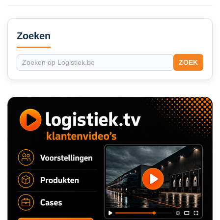
Secondary
Sidebar
Zoeken
ZOEK