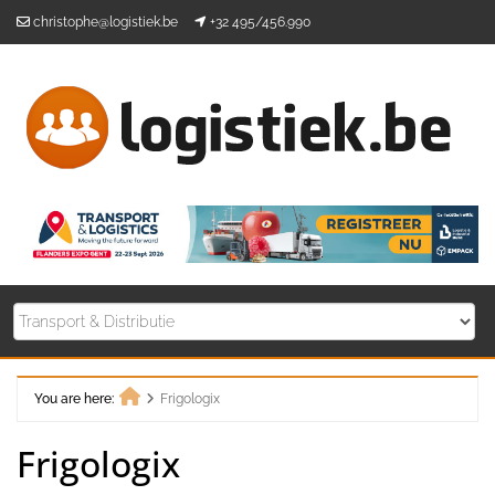
Skip
christophe@logistiek.be
+32 495/456.990
to
content
You are here:
Frigologix
Home
Frigologix