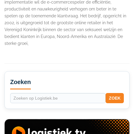
implementatie wil de e-commercespeler de efficiëntie,
productiviteit en nauwkeurigheid verhogen om beter in te
spelen op de toenemende klantvraag. Het bedrijf, opgericht in
2002, is uitgegroeid tot de grootste online retailer in het
Verenigd Koninkrijk binnen de sector van seksueel welzijn en
bedient klanten in Europa, Noord-Amerika en Australazië. De
sterke groei,
Secondary
Sidebar
Zoeken
ZOEK