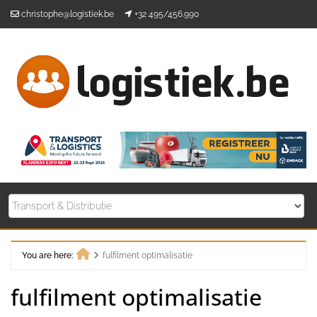
Skip
christophe@logistiek.be
+32 495/456.990
to
content
You are here:
fulfilment optimalisatie
Home
fulfilment optimalisatie