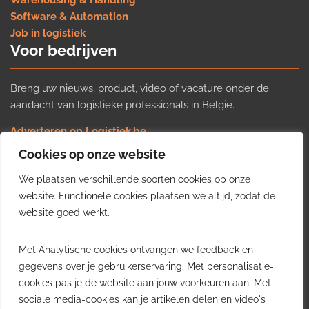
Warehousing & Handling
Software & Automation
Job in logistiek
Voor bedrijven
Breng uw nieuws, product, video of vacature onder de
aandacht van logistieke professionals in België.
Adverteren op Logistiek.be
Nieuws insturen
Cookies op onze website
Uw video op Logistiek.TV
We plaatsen verschillende soorten cookies op onze
Job plaatsen
Gratis wekelijkse update
website. Functionele cookies plaatsen we altijd, zodat de
website goed werkt.
Ontvang elke week het belangrijkste nieuws, trends en
Met Analytische cookies ontvangen we feedback en
inzichten uit de Belgische logistieke sector in uw inbox.
gegevens over je gebruikerservaring. Met personalisatie-
cookies pas je de website aan jouw voorkeuren aan. Met
Ontvang je gratis
sociale media-cookies kan je artikelen delen en video's
wekelijkse update