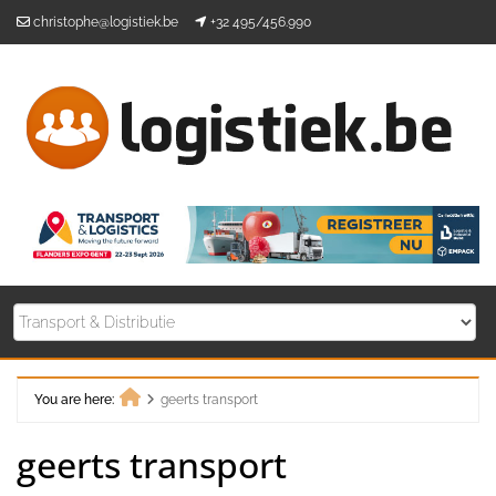
Skip
christophe@logistiek.be
+32 495/456.990
to
content
You are here:
geerts transport
Home
geerts transport