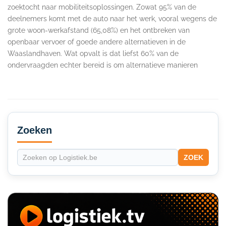
zoektocht naar mobiliteitsoplossingen. Zowat 95% van de
deelnemers komt met de auto naar het werk, vooral wegens de
grote woon-werkafstand (65,08%) en het ontbreken van
openbaar vervoer of goede andere alternatieven in de
Waaslandhaven. Wat opvalt is dat liefst 60% van de
ondervraagden echter bereid is om alternatieve manieren
Secondary
Sidebar
Zoeken
ZOEK