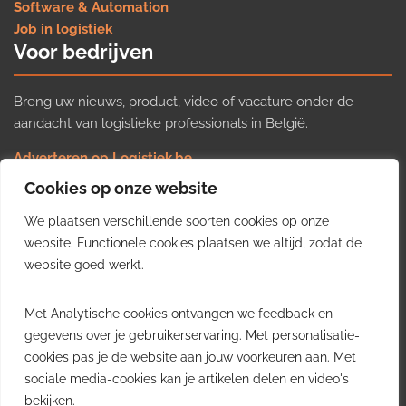
Software & Automation
Job in logistiek
Voor bedrijven
Breng uw nieuws, product, video of vacature onder de
aandacht van logistieke professionals in België.
Adverteren op Logistiek.be
Nieuws insturen
Cookies op onze website
Uw video op Logistiek.TV
We plaatsen verschillende soorten cookies op onze
Job plaatsen
Gratis wekelijkse update
website. Functionele cookies plaatsen we altijd, zodat de
website goed werkt.
Ontvang elke week het belangrijkste nieuws, trends en
Met Analytische cookies ontvangen we feedback en
inzichten uit de Belgische logistieke sector in uw inbox.
gegevens over je gebruikerservaring. Met personalisatie-
cookies pas je de website aan jouw voorkeuren aan. Met
Ontvang je gratis
sociale media-cookies kan je artikelen delen en video's
wekelijkse update
bekijken.