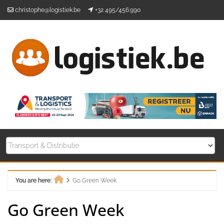
Skip
christophe@logistiek.be
+32 495/456.990
to
content
You are here:
Go Green Week
Home
Go Green Week