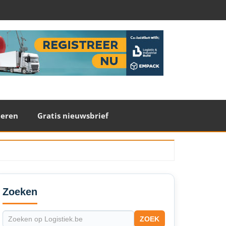
teren
Gratis nieuwsbrief
econdary
idebar
Zoeken
ZOEK