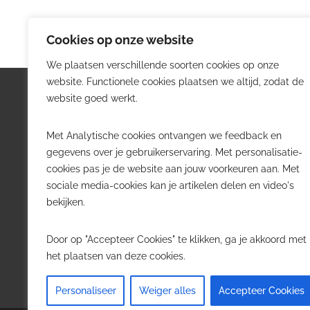
Cookies op onze website
We plaatsen verschillende soorten cookies op onze
website. Functionele cookies plaatsen we altijd, zodat de
Logistiek.be
Nieu
website goed werkt.
Logistiek.be brengt dagelijks nieuws,
Volg he
Met Analytische cookies ontvangen we feedback en
trends en praktijkverhalen over
belangr
gegevens over je gebruikerservaring. Met personalisatie-
transport, warehousing, supply chain
Belgisch
cookies pas je de website aan jouw voorkeuren aan. Met
en automatisering in België.
sociale media-cookies kan je artikelen delen en video's
Transpo
bekijken.
Voor logistieke professionals,
Wareho
beslissers en bedrijven die de sector
Softwa
Door op "Accepteer Cookies" te klikken, ga je akkoord met
willen volgen.
Job in 
het plaatsen van deze cookies.
Contact
·
Adverteren
Personaliseer
Weiger alles
Accepteer Cookies