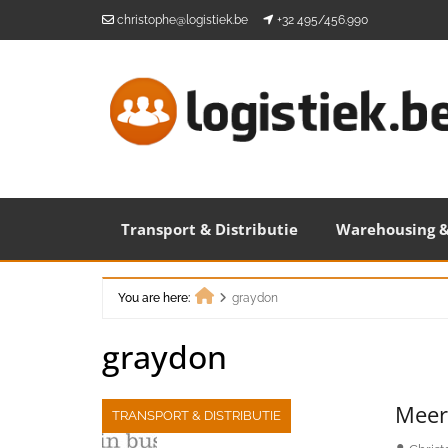
Skip
christophe@logistiek.be
+32 495/456.990
to
content
Transport & Distributie
Warehousing &
You are here:
graydon
Home
graydon
Meer 
TRANSPORT & DISTRIBUTIE