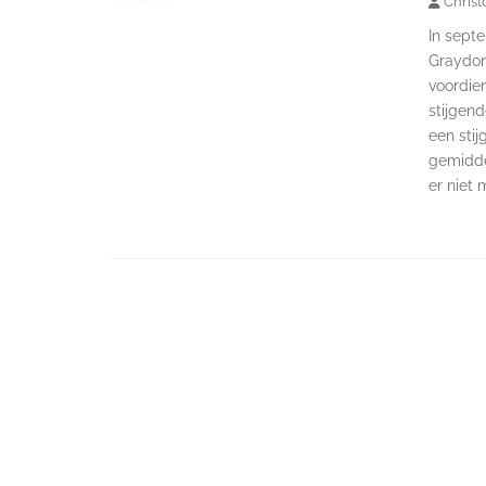
Christ
In septe
Graydon.
voordien
stijgend
een stij
gemiddel
er niet 