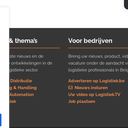
ws & thema’s
Voor bedrijven
t laatste nieuws en de
Breng uw nieuws, product, vid
ijkste ontwikkelingen in de
vacature onder de aandacht 
e logistieke sector.
logistieke professionals in Belg
rt & Distributie
Adverteren op Logistiek.be
using & Handling
Nieuws insturen
re & Automation
Uw video op Logistiek.TV
logistiek
Job plaatsen