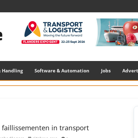
 Handling
Software & Automation
Jobs
Adver
S
S
faillissementen in transport