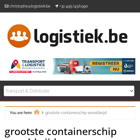
Skip
christophe@logistiek.be
+32 495/456.990
to
content
You are here:
grootste containerschip wereldwijd
Home
grootste containerschip