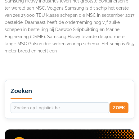
Samsung Heavy Industries levert het grootste containerschip
ter wereld aan MSC. Volgens Samsung is dit schip het eerste
van zes 23.000 TEU klasse schepen die MSC in september 2017
bestelde. Daarnaast heeft de onderneming nog vijf zulke
schepen in bestelling bij Daewoo Shipbuilding en Marine
Engineering (DSME). Samsung Heavy leverde de 400 meter
lange MSC Gulsun drie weken voor op schema. Het schip is 61,5
meter breed en heeft een
Secondary
Sidebar
Zoeken
ZOEK