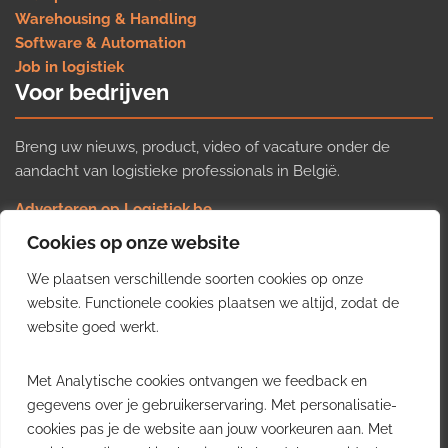
Warehousing & Handling
Software & Automation
Job in logistiek
Voor bedrijven
Breng uw nieuws, product, video of vacature onder de
aandacht van logistieke professionals in België.
Adverteren op Logistiek.be
Nieuws insturen
Cookies op onze website
Uw video op Logistiek.TV
We plaatsen verschillende soorten cookies op onze
Job plaatsen
Gratis wekelijkse update
website. Functionele cookies plaatsen we altijd, zodat de
website goed werkt.
Ontvang elke week het belangrijkste nieuws, trends en
Met Analytische cookies ontvangen we feedback en
inzichten uit de Belgische logistieke sector in uw inbox.
gegevens over je gebruikerservaring. Met personalisatie-
cookies pas je de website aan jouw voorkeuren aan. Met
Ontvang je gratis