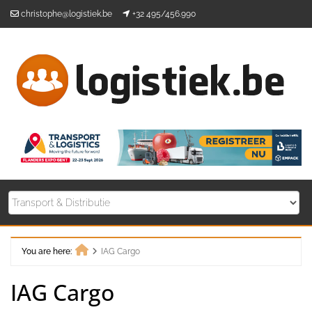
Skip
christophe@logistiek.be
+32 495/456.990
to
content
You are here:
IAG Cargo
Home
IAG Cargo