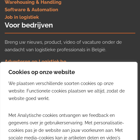
Warehousing & Handling
Software & Automation
Job in logistiek
Voor bedrijven
Breng uw nieuws, product, video of vacature onder de
aandacht van logistieke professionals in België.
Adverteren op Logistiek.be
Nieuws insturen
Cookies op onze website
Uw video op Logistiek.TV
We plaatsen verschillende soorten cookies op onze
Job plaatsen
Gratis wekelijkse update
website. Functionele cookies plaatsen we altijd, zodat de
website goed werkt.
Ontvang elke week het belangrijkste nieuws, trends en
Met Analytische cookies ontvangen we feedback en
inzichten uit de Belgische logistieke sector in uw inbox.
gegevens over je gebruikerservaring. Met personalisatie-
cookies pas je de website aan jouw voorkeuren aan. Met
Ontvang je gratis
sociale media-cookies kan je artikelen delen en video's
wekelijkse update