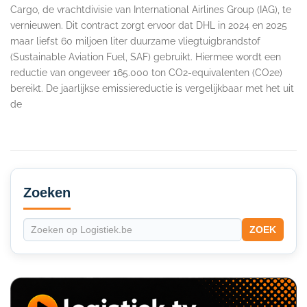
Cargo, de vrachtdivisie van International Airlines Group (IAG), te
vernieuwen. Dit contract zorgt ervoor dat DHL in 2024 en 2025
maar liefst 60 miljoen liter duurzame vliegtuigbrandstof
(Sustainable Aviation Fuel, SAF) gebruikt. Hiermee wordt een
reductie van ongeveer 165.000 ton CO2-equivalenten (CO2e)
bereikt. De jaarlijkse emissiereductie is vergelijkbaar met het uit
de
Secondary
Sidebar
Zoeken
ZOEK