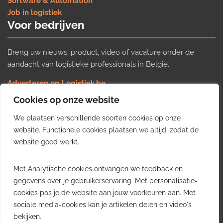
Software & Automation
Job in logistiek
Voor bedrijven
Breng uw nieuws, product, video of vacature onder de
aandacht van logistieke professionals in België.
Adverteren op Logistiek.be
Nieuws insturen
Cookies op onze website
Uw video op Logistiek.TV
We plaatsen verschillende soorten cookies op onze
Job plaatsen
Gratis wekelijkse update
website. Functionele cookies plaatsen we altijd, zodat de
website goed werkt.
Ontvang elke week het belangrijkste nieuws, trends en
Met Analytische cookies ontvangen we feedback en
inzichten uit de Belgische logistieke sector in uw inbox.
gegevens over je gebruikerservaring. Met personalisatie-
cookies pas je de website aan jouw voorkeuren aan. Met
Ontvang je gratis
sociale media-cookies kan je artikelen delen en video's
wekelijkse update
bekijken.