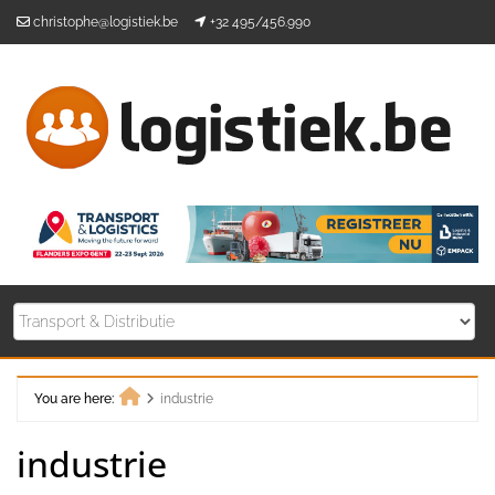
Skip
christophe@logistiek.be
+32 495/456.990
to
content
You are here:
industrie
Home
industrie