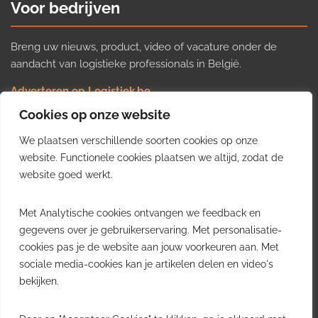
Voor bedrijven
Breng uw nieuws, product, video of vacature onder de
aandacht van logistieke professionals in België.
Adverteren op Logistiek.be
Nieuws insturen
Cookies op onze website
Uw video op Logistiek.TV
We plaatsen verschillende soorten cookies op onze
Job plaatsen
Gratis wekelijkse update
website. Functionele cookies plaatsen we altijd, zodat de
website goed werkt.
Ontvang elke week het belangrijkste nieuws, trends en
Met Analytische cookies ontvangen we feedback en
inzichten uit de Belgische logistieke sector in uw inbox.
gegevens over je gebruikerservaring. Met personalisatie-
cookies pas je de website aan jouw voorkeuren aan. Met
Ontvang je gratis
sociale media-cookies kan je artikelen delen en video's
wekelijkse update
bekijken.
Gratis. Eén e-mail per week.
Uitschrijven kan altijd.