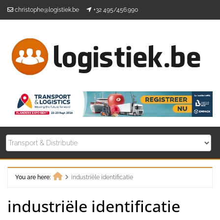
Skip
christophe@logistiek.be
+32 495/456.990
to
content
You are here:
industriële identificatie
Home
industriële identificatie