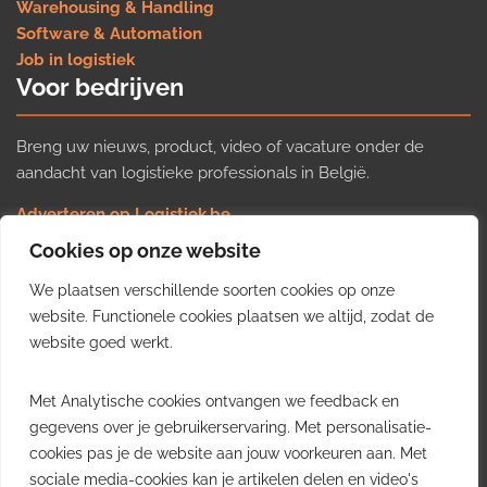
Warehousing & Handling
Software & Automation
Job in logistiek
Voor bedrijven
Breng uw nieuws, product, video of vacature onder de
aandacht van logistieke professionals in België.
Adverteren op Logistiek.be
Nieuws insturen
Cookies op onze website
Uw video op Logistiek.TV
We plaatsen verschillende soorten cookies op onze
Job plaatsen
Gratis wekelijkse update
website. Functionele cookies plaatsen we altijd, zodat de
website goed werkt.
Ontvang elke week het belangrijkste nieuws, trends en
Met Analytische cookies ontvangen we feedback en
inzichten uit de Belgische logistieke sector in uw inbox.
gegevens over je gebruikerservaring. Met personalisatie-
cookies pas je de website aan jouw voorkeuren aan. Met
Ontvang je gratis
sociale media-cookies kan je artikelen delen en video's
wekelijkse update