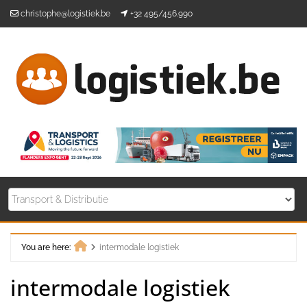
Skip
christophe@logistiek.be
+32 495/456.990
to
content
You are here:
intermodale logistiek
Home
intermodale logistiek