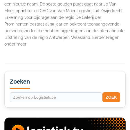
een nieuwe naam. De 36ste gouden plaat gaat naar Jo Van
Moer, oprichter en CEO van Van Moer Logistics uit Zwijndrecht.
Erkenning voor bijdrage aan de regio De Galerij der
Prominenten bestaat al 35 jaar en bekroont toonaangevende
persoonlijkheden die hebben bijgedragen aan de internationale
uitstraling van de regio Antwerpen-Waasland. Eerder kregen
onder meer
Secondary
Sidebar
Zoeken
ZOEK