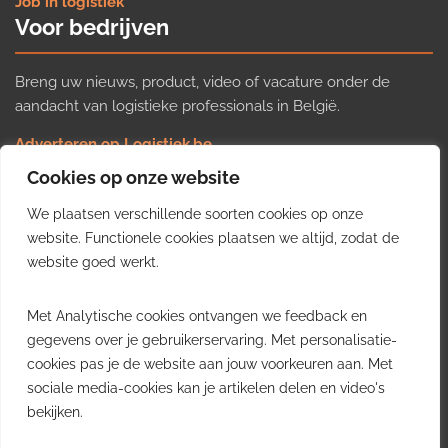
Job in logistiek
Voor bedrijven
Breng uw nieuws, product, video of vacature onder de
aandacht van logistieke professionals in België.
Adverteren op Logistiek.be
Nieuws insturen
Cookies op onze website
Uw video op Logistiek.TV
We plaatsen verschillende soorten cookies op onze
Job plaatsen
Gratis wekelijkse update
website. Functionele cookies plaatsen we altijd, zodat de
website goed werkt.
Ontvang elke week het belangrijkste nieuws, trends en
Met Analytische cookies ontvangen we feedback en
inzichten uit de Belgische logistieke sector in uw inbox.
gegevens over je gebruikerservaring. Met personalisatie-
cookies pas je de website aan jouw voorkeuren aan. Met
Ontvang je gratis
sociale media-cookies kan je artikelen delen en video's
wekelijkse update
bekijken.
Gratis. Eén e-mail per week.