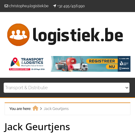
Skip
christophe@logistiek.be
+32 495/456.990
to
content
You are here:
Jack Geurtjens
Home
Jack Geurtjens