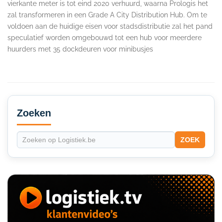
vierkante meter is tot eind 2020 verhuurd, waarna Prologis het
zal transformeren in een Grade A City Distribution Hub. Om te
voldoen aan de huidige eisen voor stadsdistributie zal het pand
speculatief worden omgebouwd tot een hub voor meerdere
huurders met 35 dockdeuren voor minibusjes
Secondary
Sidebar
Zoeken
ZOEK