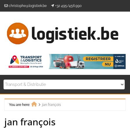
Skip
christophe@logistiek.be
+32 495/456.990
to
content
You are here:
jan françois
Home
jan françois