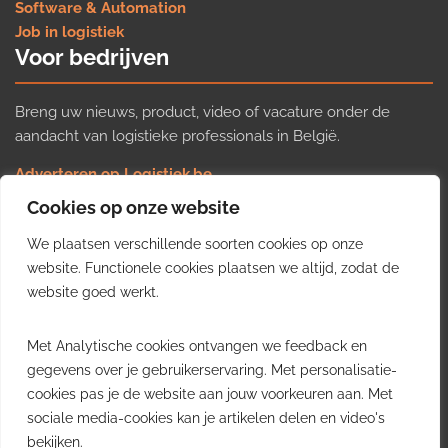
Software & Automation
Job in logistiek
Voor bedrijven
Breng uw nieuws, product, video of vacature onder de
aandacht van logistieke professionals in België.
Adverteren op Logistiek.be
Nieuws insturen
Cookies op onze website
Uw video op Logistiek.TV
We plaatsen verschillende soorten cookies op onze
Job plaatsen
Gratis wekelijkse update
website. Functionele cookies plaatsen we altijd, zodat de
website goed werkt.
Ontvang elke week het belangrijkste nieuws, trends en
Met Analytische cookies ontvangen we feedback en
inzichten uit de Belgische logistieke sector in uw inbox.
gegevens over je gebruikerservaring. Met personalisatie-
cookies pas je de website aan jouw voorkeuren aan. Met
Ontvang je gratis
sociale media-cookies kan je artikelen delen en video's
wekelijkse update
bekijken.