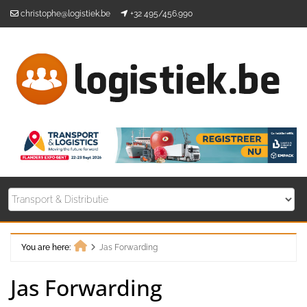
Skip
christophe@logistiek.be
+32 495/456.990
to
content
You are here:
Jas Forwarding
Home
Jas Forwarding