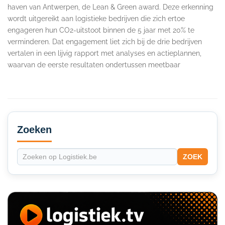
haven van Antwerpen, de Lean & Green award. Deze erkenning
wordt uitgereikt aan logistieke bedrijven die zich ertoe
engageren hun CO2-uitstoot binnen de 5 jaar met 20% te
verminderen. Dat engagement liet zich bij de drie bedrijven
vertalen in een lijvig rapport met analyses en actieplannen,
waarvan de eerste resultaten ondertussen meetbaar
Secondary
Sidebar
Zoeken
ZOEK