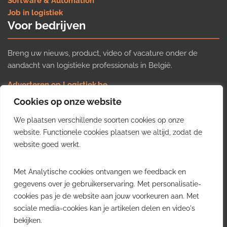
Software & Automation
Job in logistiek
Voor bedrijven
Breng uw nieuws, product, video of vacature onder de
aandacht van logistieke professionals in België.
Adverteren op Logistiek.be
Nieuws insturen
Cookies op onze website
Uw video op Logistiek.TV
We plaatsen verschillende soorten cookies op onze
Job plaatsen
Gratis wekelijkse update
website. Functionele cookies plaatsen we altijd, zodat de
website goed werkt.
Ontvang elke week het belangrijkste nieuws, trends en
Met Analytische cookies ontvangen we feedback en
inzichten uit de Belgische logistieke sector in uw inbox.
gegevens over je gebruikerservaring. Met personalisatie-
cookies pas je de website aan jouw voorkeuren aan. Met
Ontvang je gratis
sociale media-cookies kan je artikelen delen en video's
wekelijkse update
bekijken.