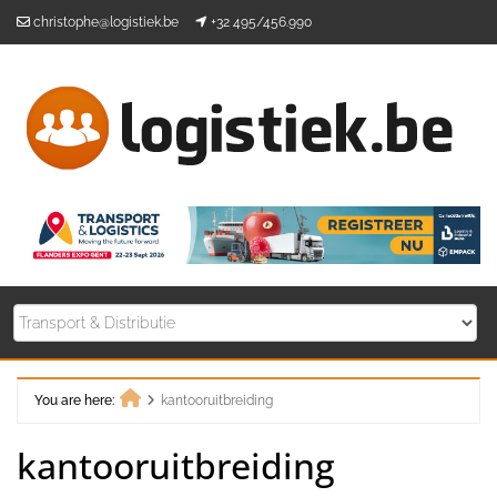
Skip
christophe@logistiek.be
+32 495/456.990
to
content
You are here:
kantooruitbreiding
Home
kantooruitbreiding