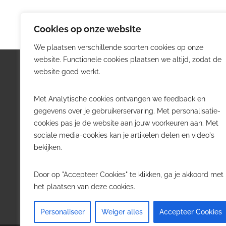
Cookies op onze website
We plaatsen verschillende soorten cookies op onze
website. Functionele cookies plaatsen we altijd, zodat de
Logistiek.be
Nieu
website goed werkt.
Logistiek.be brengt dagelijks nieuws,
Volg he
Met Analytische cookies ontvangen we feedback en
trends en praktijkverhalen over
belangr
gegevens over je gebruikerservaring. Met personalisatie-
transport, warehousing, supply chain
Belgisch
cookies pas je de website aan jouw voorkeuren aan. Met
en automatisering in België.
sociale media-cookies kan je artikelen delen en video's
Transpo
bekijken.
Voor logistieke professionals,
Wareho
beslissers en bedrijven die de sector
Softwa
Door op "Accepteer Cookies" te klikken, ga je akkoord met
willen volgen.
Job in 
het plaatsen van deze cookies.
Contact
·
Adverteren
Personaliseer
Weiger alles
Accepteer Cookies