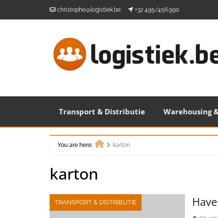
Skip
christophe@logistiek.be
+32 495/456.990
to
content
Transport & Distributie
Warehousing &
You are here:
karton
Home
karton
Have
TRANSPORT & DISTRIBUTIE