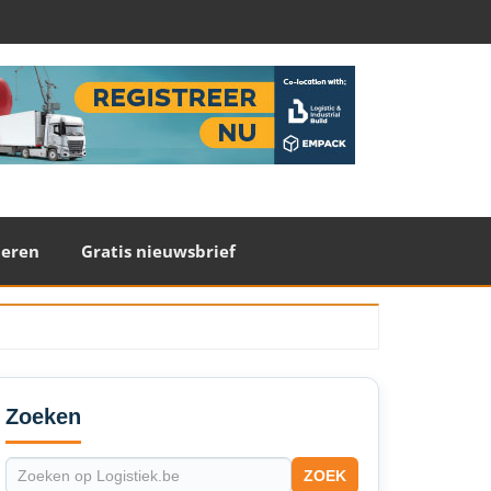
teren
Gratis nieuwsbrief
econdary
idebar
Zoeken
ZOEK