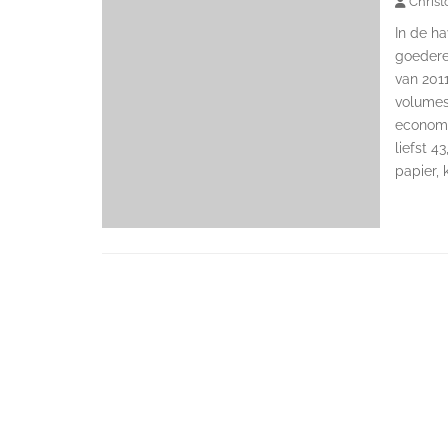
Christ
In de ha
goedere
van 201
volumes
economi
liefst 4
papier, 