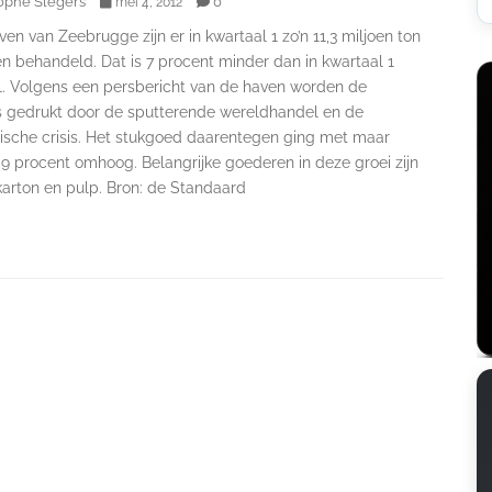
ophe Slegers
0
mei 4, 2012
ven van Zeebrugge zijn er in kwartaal 1 zo’n 11,3 miljoen ton
n behandeld. Dat is 7 procent minder dan in kwartaal 1
1. Volgens een persbericht van de haven worden de
 gedrukt door de sputterende wereldhandel en de
sche crisis. Het stukgoed daarentegen ging met maar
3,9 procent omhoog. Belangrijke goederen in deze groei zijn
karton en pulp. Bron: de Standaard