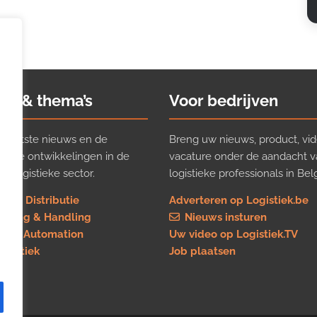
ws & thema’s
Voor bedrijven
t laatste nieuws en de
Breng uw nieuws, product, vid
ijkste ontwikkelingen in de
vacature onder de aandacht 
e logistieke sector.
logistieke professionals in Belg
rt & Distributie
Adverteren op Logistiek.be
using & Handling
Nieuws insturen
re & Automation
Uw video op Logistiek.TV
logistiek
Job plaatsen