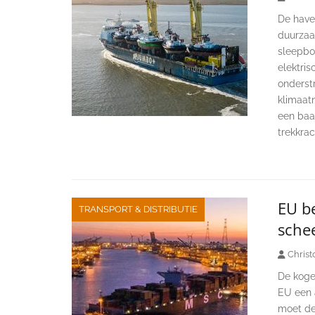
De have
duurzaa
sleepbot
elektri
onderst
klimaatn
een baa
trekkrac
EU be
TRANSPORT & DISTRIBUTIE
sche
Christ
De koge
EU een 
moet dez