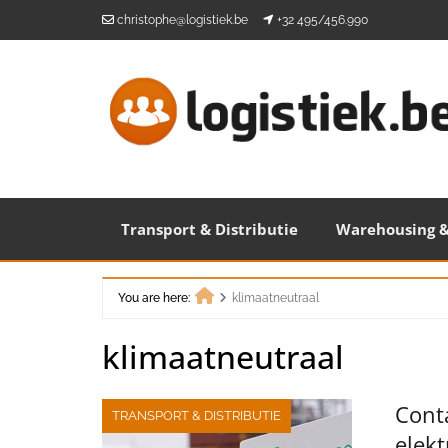
Skip
christophe@logistiek.be
+32 495/456.990
to
content
Transport & Distributie
Warehousing &
You are here:
klimaatneutraal
Home
klimaatneutraal
Cont
TRANSPORT & DISTRIBUTIE
elekt