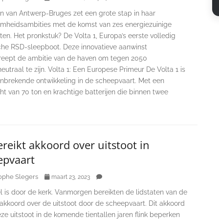
n van Antwerp-Bruges zet een grote stap in haar
mheidsambities met de komst van zes energiezuinige
en. Het pronkstuk? De Volta 1, Europa’s eerste volledig
sche RSD-sleepboot. Deze innovatieve aanwinst
reept de ambitie van de haven om tegen 2050
eutraal te zijn. Volta 1: Een Europese Primeur De Volta 1 is
nbrekende ontwikkeling in de scheepvaart. Met een
ht van 70 ton en krachtige batterijen die binnen twee
reikt akkoord over uitstoot in
epvaart
ophe Slegers
maart 23, 2023
l is door de kerk. Vanmorgen bereikten de lidstaten van de
akkoord over de uitstoot door de scheepvaart. Dit akkoord
e uitstoot in de komende tientallen jaren flink beperken