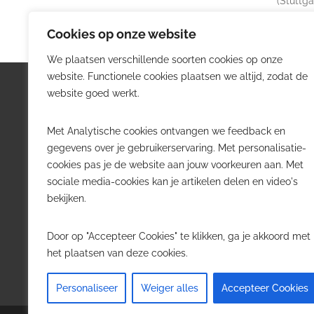
(Stuttga
Cookies op onze website
We plaatsen verschillende soorten cookies op onze
website. Functionele cookies plaatsen we altijd, zodat de
Logistiek.be
Nieu
website goed werkt.
Logistiek.be brengt dagelijks nieuws,
Volg he
Met Analytische cookies ontvangen we feedback en
trends en praktijkverhalen over
belangr
gegevens over je gebruikerservaring. Met personalisatie-
transport, warehousing, supply chain
Belgisch
cookies pas je de website aan jouw voorkeuren aan. Met
en automatisering in België.
sociale media-cookies kan je artikelen delen en video's
Transpo
bekijken.
Voor logistieke professionals,
Wareho
beslissers en bedrijven die de sector
Softwa
Door op "Accepteer Cookies" te klikken, ga je akkoord met
willen volgen.
Job in 
het plaatsen van deze cookies.
Contact
·
Adverteren
Personaliseer
Weiger alles
Accepteer Cookies