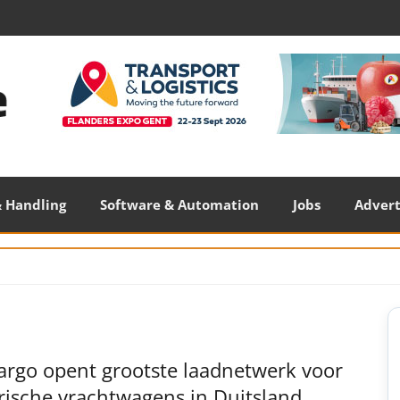
 Handling
Software & Automation
Jobs
Adver
S
S
argo opent grootste laadnetwerk voor
rische vrachtwagens in Duitsland