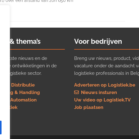
rt) over een afstand van zo’n 650 km
ws & thema’s
Voor bedrijven
t laatste nieuws en de
Breng uw nieuws, product, vid
ijkste ontwikkelingen in de
vacature onder de aandacht 
e logistieke sector.
logistieke professionals in Belg
rt & Distributie
Adverteren op Logistiek.be
using & Handling
Nieuws insturen
re & Automation
Uw video op Logistiek.TV
logistiek
Job plaatsen