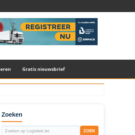
teren
Gratis nieuwsbrief
econdary
idebar
Zoeken
ZOEK