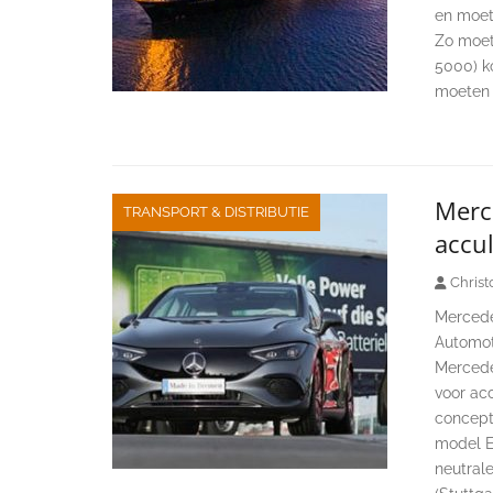
en moet
Zo moet
5000) k
moeten 
Merc
TRANSPORT & DISTRIBUTIE
accul
Christ
Mercede
Automot
Mercede
voor acc
concept
model E
neutral