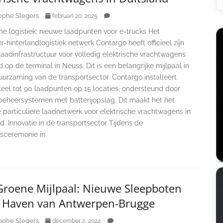
ophe Slegers
februari 20, 2025
e logistiek: nieuwe laadpunten voor e-trucks Het
r-hinterlandlogistiek netwerk Contargo heeft officieel zijn
aadinfrastructuur voor volledig elektrische vrachtwagens
op de terminal in Neuss. Dit is een belangrijke mijlpaal in
uurzaming van de transportsector. Contargo installeert
el tot 90 laadpunten op 15 locaties, ondersteund door
beheersystemen met batterijopslag. Dit maakt het het
 particuliere laadnetwerk voor elektrische vrachtwagens in
d. Innovatie in de transportsector Tijdens de
sceremonie in
Groene Mijlpaal: Nieuwe Sleepboten
e Haven van Antwerpen-Brugge
ophe Slegers
december 2, 2024