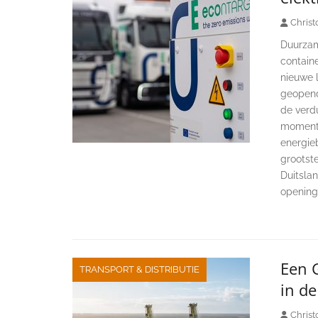
Christ
Duurzam
containe
nieuwe l
geopend 
de verd
momente
energie
grootste
Duitslan
opening
Een 
TRANSPORT & DISTRIBUTIE
in d
Christ