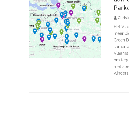
Park
Christ
Het Vlaa
meer bi
Green D
samenwer
Vlaams 
om tege
met spec
vlinders