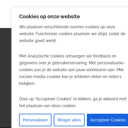
Cookies op onze website
We plaatsen verschillende soorten cookies op onze
website. Functionele cookies plaatsen we altijd, zodat de
Logistiek.be
Nieu
website goed werkt.
Logistiek.be brengt dagelijks nieuws,
Volg he
Met Analytische cookies ontvangen we feedback en
trends en praktijkverhalen over
belangr
gegevens over je gebruikerservaring. Met personalisatie-
transport, warehousing, supply chain
Belgisch
cookies pas je de website aan jouw voorkeuren aan. Met
en automatisering in België.
sociale media-cookies kan je artikelen delen en video's
Transpo
bekijken.
Voor logistieke professionals,
Wareho
beslissers en bedrijven die de sector
Softwa
Door op "Accepteer Cookies" te klikken, ga je akkoord met
willen volgen.
Job in 
het plaatsen van deze cookies.
Contact
·
Adverteren
Personaliseer
Weiger alles
Accepteer Cookies