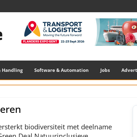
 Handling
Software & Automation
Jobs
Adver
deren
S
S
ersterkt biodiversiteit met deelname
Green Deal Natuurinclusieve