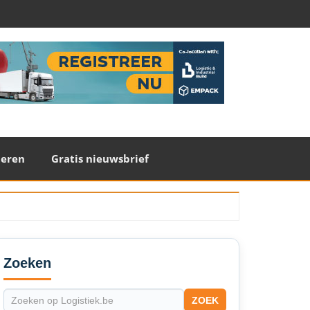
teren
Gratis nieuwsbrief
econdary
idebar
Zoeken
ZOEK