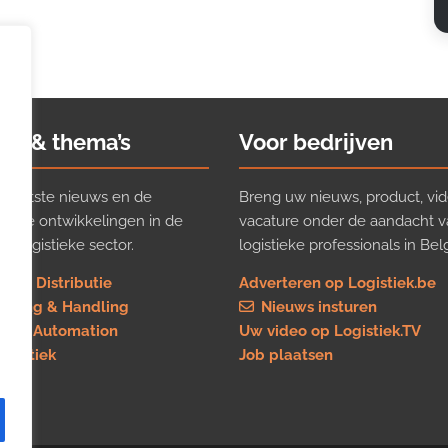
ws & thema’s
Voor bedrijven
t laatste nieuws en de
Breng uw nieuws, product, vid
ijkste ontwikkelingen in de
vacature onder de aandacht 
e logistieke sector.
logistieke professionals in Belg
rt & Distributie
Adverteren op Logistiek.be
using & Handling
Nieuws insturen
re & Automation
Uw video op Logistiek.TV
logistiek
Job plaatsen