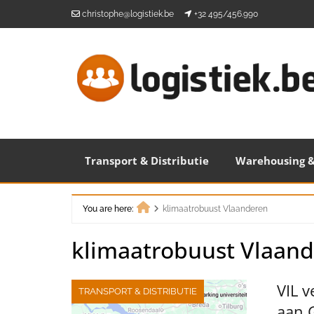
Skip
christophe@logistiek.be
+32 495/456.990
to
content
Transport & Distributie
Warehousing &
You are here:
klimaatrobuust Vlaanderen
Home
klimaatrobuust Vlaan
VIL v
TRANSPORT & DISTRIBUTIE
aan 