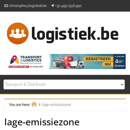
Skip
christophe@logistiek.be
+32 495/456.990
to
content
You are here:
lage-emissiezone
Home
lage-emissiezone