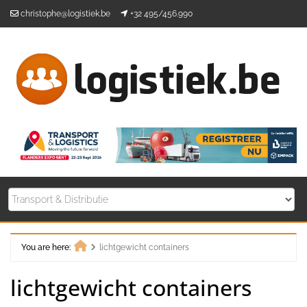
Skip
christophe@logistiek.be
+32 495/456.990
to
content
You are here:
lichtgewicht containers
Home
lichtgewicht containers