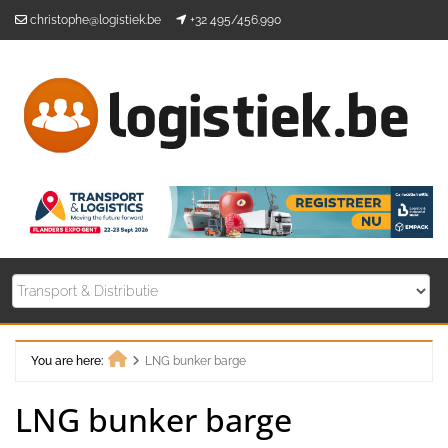
Skip
christophe@logistiek.be
+32 495/456.990
to
content
You are here:
LNG bunker barge
Home
LNG bunker barge