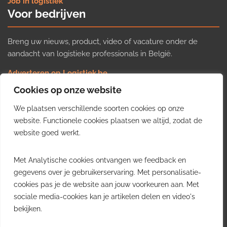
Job in logistiek
Voor bedrijven
Breng uw nieuws, product, video of vacature onder de
aandacht van logistieke professionals in België.
Adverteren op Logistiek.be
Nieuws insturen
Cookies op onze website
Uw video op Logistiek.TV
We plaatsen verschillende soorten cookies op onze
Job plaatsen
Gratis wekelijkse update
website. Functionele cookies plaatsen we altijd, zodat de
website goed werkt.
Ontvang elke week het belangrijkste nieuws, trends en
Met Analytische cookies ontvangen we feedback en
inzichten uit de Belgische logistieke sector in uw inbox.
gegevens over je gebruikerservaring. Met personalisatie-
cookies pas je de website aan jouw voorkeuren aan. Met
Ontvang je gratis
sociale media-cookies kan je artikelen delen en video's
wekelijkse update
bekijken.
Gratis. Eén e-mail per week.