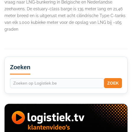
vraag naar LNG-bunkering in Belgische en Nederlandse
zeehavens. De estuary-class barge is 135 meter lang en 21,46
meter breed en is uitgerust met acht cilindrische Type C-tanks
van elk 1.000 kubieke meter voor de opslag van LNG bij –165
graden
Secondary
Sidebar
Zoeken
ZOEK