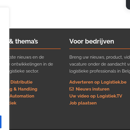
ws & thema’s
Voor bedrijven
t laatste nieuws en de
Breng uw nieuws, product, vid
ijkste ontwikkelingen in de
vacature onder de aandacht 
e logistieke sector.
logistieke professionals in Belg
rt & Distributie
Adverteren op Logistiek.be
using & Handling
Nieuws insturen
re & Automation
Uw video op Logistiek.TV
logistiek
Job plaatsen