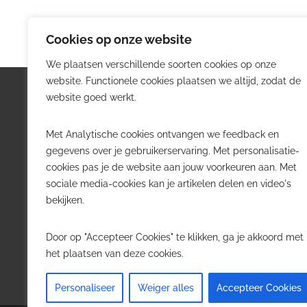
Cookies op onze website
We plaatsen verschillende soorten cookies op onze
website. Functionele cookies plaatsen we altijd, zodat de
Logistiek.be
Nieu
website goed werkt.
Logistiek.be brengt dagelijks nieuws,
Volg he
Met Analytische cookies ontvangen we feedback en
trends en praktijkverhalen over
belangr
gegevens over je gebruikerservaring. Met personalisatie-
transport, warehousing, supply chain
Belgisch
cookies pas je de website aan jouw voorkeuren aan. Met
en automatisering in België.
sociale media-cookies kan je artikelen delen en video's
Transpo
bekijken.
Voor logistieke professionals,
Wareho
beslissers en bedrijven die de sector
Softwa
Door op "Accepteer Cookies" te klikken, ga je akkoord met
willen volgen.
Job in 
het plaatsen van deze cookies.
Contact
·
Adverteren
Personaliseer
Weiger alles
Accepteer Cookies