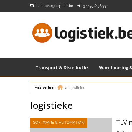
Skip
christophe@logistiek.be
+32 495/456.990
to
content
Transport & Distributie
Warehousing &
You are here:
logistieke
Home
logistieke
TLV 
SOFTWARE & AUTOMATION