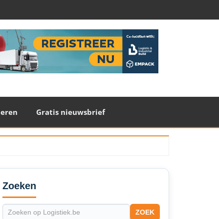
teren
Gratis nieuwsbrief
econdary
idebar
Zoeken
ZOEK