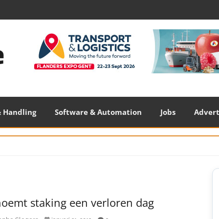
 Handling
Software & Automation
Jobs
Adver
S
S
noemt staking een verloren dag