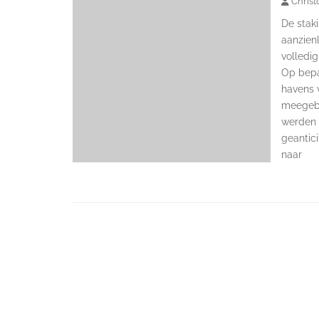
Christ
De staki
aanzienl
volledig
Op bepa
havens 
meegebr
werden 
geantici
naar