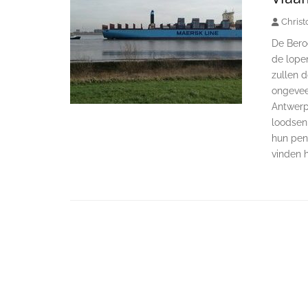
Christ
De Bero
de lopen
zullen d
ongevee
Antwerp
loodsen
hun pen
vinden 