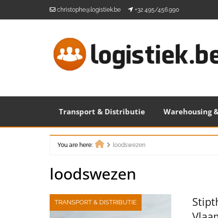
Skip
christophe@logistiek.be
+32 495/456.990
to
content
Transport & Distributie
Warehousing &
You are here:
loodswezen
Home
loodswezen
Stipt
TRANSPORT & DISTRIBUTIE
Vlaam