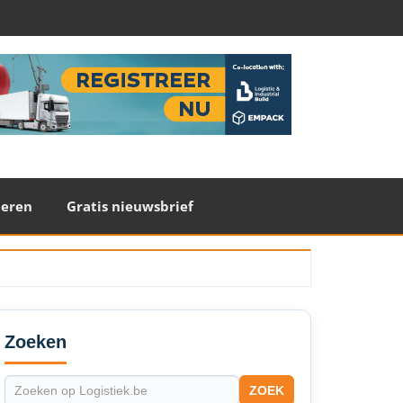
teren
Gratis nieuwsbrief
econdary
idebar
Zoeken
ZOEK