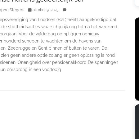
ophe Slegers
oktober 9, 2025
epsvereniging van Loodsen (BvL) heeft aangekondigd dat
de stiptheidsacties waarschijnlijk nog tot na het weekend
oorgaan. Voor de vijfde dag op rij liggen opnieuw
r honderd schepen te wachten om de havens van
en, Zeebrugge en Gent binnen of buiten te varen. De
 zien geen andere optie zolang er geen oplossing is rond
sioenen. Onenigheid over pensioenakkoord De spanningen
hun oorsprong in een voorlopig