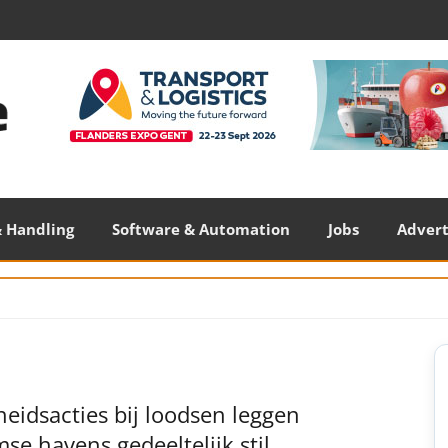
 Handling
Software & Automation
Jobs
Adver
S
S
heidsacties bij loodsen leggen
se havens gedeeltelijk stil