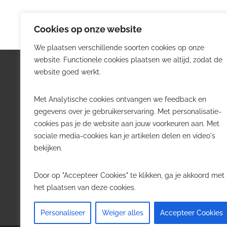
Cookies op onze website
We plaatsen verschillende soorten cookies op onze
website. Functionele cookies plaatsen we altijd, zodat de
Logistiek.be
Nieu
website goed werkt.
Logistiek.be brengt dagelijks nieuws,
Volg he
Met Analytische cookies ontvangen we feedback en
trends en praktijkverhalen over
belangr
gegevens over je gebruikerservaring. Met personalisatie-
transport, warehousing, supply chain
Belgisch
cookies pas je de website aan jouw voorkeuren aan. Met
en automatisering in België.
sociale media-cookies kan je artikelen delen en video's
Transpo
bekijken.
Voor logistieke professionals,
Wareho
beslissers en bedrijven die de sector
Softwa
Door op "Accepteer Cookies" te klikken, ga je akkoord met
willen volgen.
Job in 
het plaatsen van deze cookies.
Contact
·
Adverteren
Personaliseer
Weiger alles
Accepteer Cookies