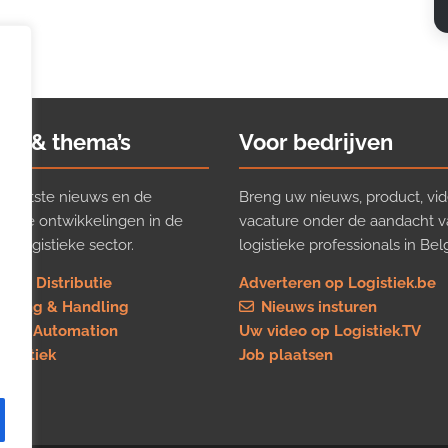
ws & thema’s
Voor bedrijven
t laatste nieuws en de
Breng uw nieuws, product, vid
ijkste ontwikkelingen in de
vacature onder de aandacht 
e logistieke sector.
logistieke professionals in Belg
rt & Distributie
Adverteren op Logistiek.be
using & Handling
Nieuws insturen
re & Automation
Uw video op Logistiek.TV
logistiek
Job plaatsen