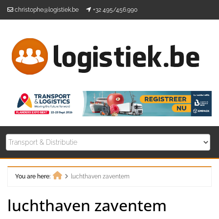
Skip
christophe@logistiek.be
+32 495/456.990
to
content
You are here:
luchthaven zaventem
Home
luchthaven zaventem