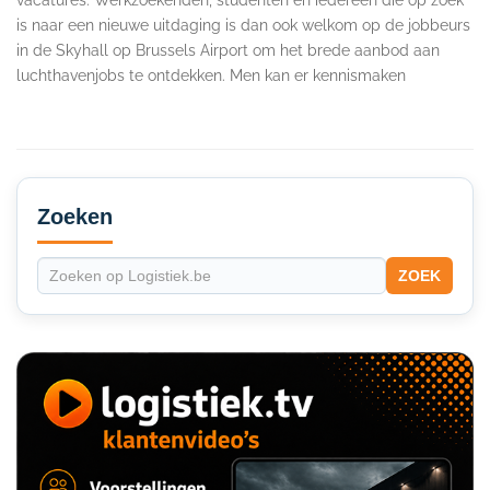
is naar een nieuwe uitdaging is dan ook welkom op de jobbeurs
in de Skyhall op Brussels Airport om het brede aanbod aan
luchthavenjobs te ontdekken. Men kan er kennismaken
Secondary
Sidebar
Zoeken
ZOEK