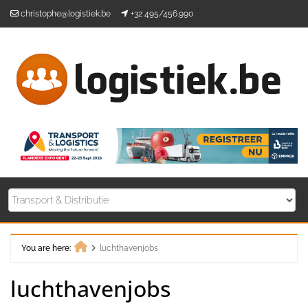
Skip
christophe@logistiek.be
+32 495/456.990
to
content
You are here:
luchthavenjobs
Home
luchthavenjobs