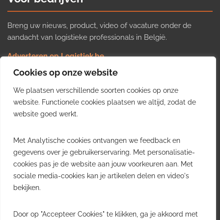
Breng uw nieuws, product, video of vacature onder de
aandacht van logistieke professionals in België.
Adverteren op Logistiek.be
Nieuws insturen
Cookies op onze website
Uw video op Logistiek.TV
We plaatsen verschillende soorten cookies op onze
Job plaatsen
Gratis wekelijkse update
website. Functionele cookies plaatsen we altijd, zodat de
website goed werkt.
Ontvang elke week het belangrijkste nieuws, trends en
Met Analytische cookies ontvangen we feedback en
inzichten uit de Belgische logistieke sector in uw inbox.
gegevens over je gebruikerservaring. Met personalisatie-
cookies pas je de website aan jouw voorkeuren aan. Met
Ontvang je gratis
sociale media-cookies kan je artikelen delen en video's
wekelijkse update
bekijken.
Gratis. Eén e-mail per week.
Uitschrijven kan altijd.
Door op "Accepteer Cookies" te klikken, ga je akkoord met