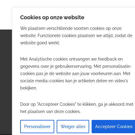
Cookies op onze website
We plaatsen verschillende soorten cookies op onze
website. Functionele cookies plaatsen we altijd, zodat de
Logistiek.be
Nieu
website goed werkt.
Logistiek.be brengt dagelijks nieuws,
Volg he
Met Analytische cookies ontvangen we feedback en
trends en praktijkverhalen over
belangr
gegevens over je gebruikerservaring. Met personalisatie-
transport, warehousing, supply chain
Belgisch
cookies pas je de website aan jouw voorkeuren aan. Met
en automatisering in België.
sociale media-cookies kan je artikelen delen en video's
Transpo
bekijken.
Voor logistieke professionals,
Wareho
beslissers en bedrijven die de sector
Softwa
Door op "Accepteer Cookies" te klikken, ga je akkoord met
willen volgen.
Job in 
het plaatsen van deze cookies.
Contact
·
Adverteren
Personaliseer
Weiger alles
Accepteer Cookies