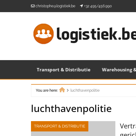
Skip
christophe@logistiek.be
+32 495/456.990
to
content
Transport & Distributie
Warehousing &
You are here:
luchthavenpolitie
Home
luchthavenpolitie
Vert
TRANSPORT & DISTRIBUTIE
geric