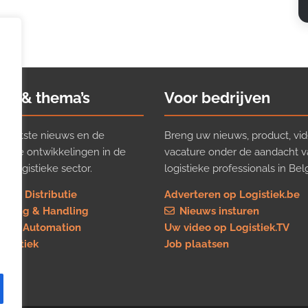
ws & thema’s
Voor bedrijven
t laatste nieuws en de
Breng uw nieuws, product, vid
ijkste ontwikkelingen in de
vacature onder de aandacht 
e logistieke sector.
logistieke professionals in Belg
rt & Distributie
Adverteren op Logistiek.be
using & Handling
Nieuws insturen
re & Automation
Uw video op Logistiek.TV
logistiek
Job plaatsen