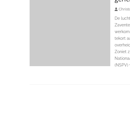
Christ
De lucht
Zavente
werkoms
tekort 
overhei
Zoniet 
Nationaa
(NSPV) v