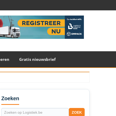
teren
Gratis nieuwsbrief
econdary
idebar
Zoeken
ZOEK