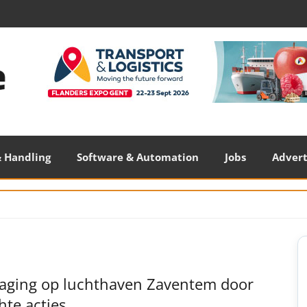
 Handling
Software & Automation
Jobs
Adver
S
S
raging op luchthaven Zaventem door
hte acties