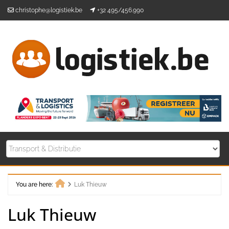
Skip
christophe@logistiek.be
+32 495/456.990
to
content
You are here:
Luk Thieuw
Home
Luk Thieuw