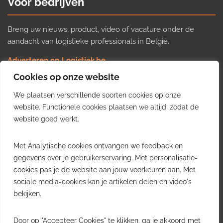
Voor bedrijven
Breng uw nieuws, product, video of vacature onder de
aandacht van logistieke professionals in België.
Adverteren op Logistiek.be
Nieuws insturen
Cookies op onze website
Uw video op Logistiek.TV
We plaatsen verschillende soorten cookies op onze
Job plaatsen
Gratis wekelijkse update
website. Functionele cookies plaatsen we altijd, zodat de
website goed werkt.
Ontvang elke week het belangrijkste nieuws, trends en
Met Analytische cookies ontvangen we feedback en
inzichten uit de Belgische logistieke sector in uw inbox.
gegevens over je gebruikerservaring. Met personalisatie-
cookies pas je de website aan jouw voorkeuren aan. Met
Ontvang je gratis
sociale media-cookies kan je artikelen delen en video's
wekelijkse update
bekijken.
Gratis. Eén e-mail per week.
Uitschrijven kan altijd.
Door op "Accepteer Cookies" te klikken, ga je akkoord met