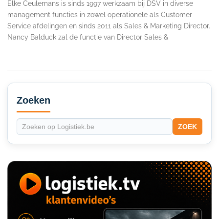
Elke Ceulemans is sinds 1997 werkzaam bij DSV in diverse
management functies in zowel operationele als Customer
Service afdelingen en sinds 2011 als Sales & Marketing Director.
Nancy Balduck zal de functie van Director Sales &
Secondary
Sidebar
Zoeken
ZOEK