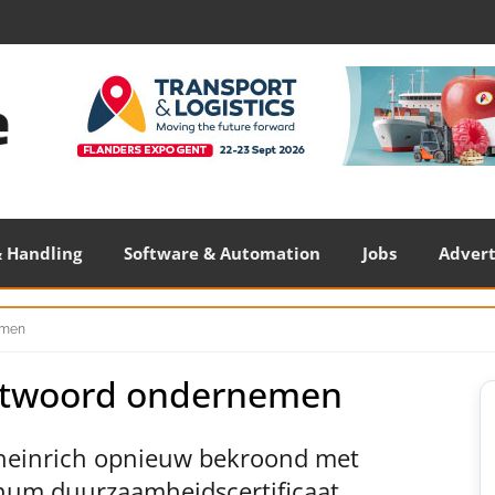
 Handling
Software & Automation
Jobs
Adver
emen
ntwoord ondernemen
S
S
heinrich opnieuw bekroond met
inum duurzaamheidscertificaat