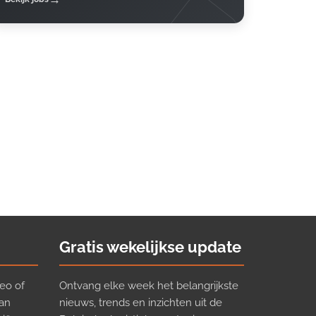
Gratis wekelijkse update
eo of
Ontvang elke week het belangrijkste
van
nieuws, trends en inzichten uit de