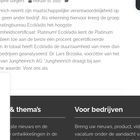
ophe Slegers
februari 10, 2022
nrich neemt zijn maatschappelijke verantwoordelijkheid op
a geen ander bedrijf. Als erkenning hiervoor kreeg de groep
 ratingbureau EcoVadis het hoogste
mheidscertificaat: Platinum! EcoVadis kent de Platinum
lleen toe aan de beste één procent gecertificeerde
en. In totaal heeft EcoVadis de duurzaamheid van meer dan
edrijven geanalyseerd. Dr. Lars Brzoska, voorzitter van het
van Jungheinrich AG: “Jungheinrich draagt bij aan
e waarde. Voor ons als
ws & thema’s
Voor bedrijven
t laatste nieuws en de
Breng uw nieuws, product, vid
ijkste ontwikkelingen in de
vacature onder de aandacht 