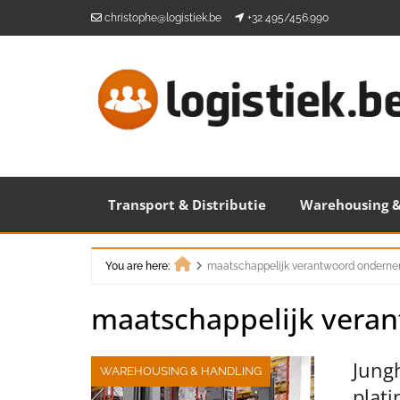
Skip
christophe@logistiek.be
+32 495/456.990
to
content
Transport & Distributie
Warehousing &
You are here:
maatschappelijk verantwoord ondern
Home
maatschappelijk vera
Jung
WAREHOUSING & HANDLING
plat