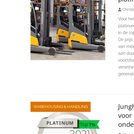
Christ
Voor het
platinum
in de t
De prijs
van mili
aan duu
voortdu
verantw
generati
Jungh
WAREHOUSING & HANDLING
voor
onde