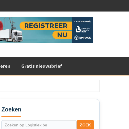
teren
Gratis nieuwsbrief
econdary
idebar
Zoeken
ZOEK