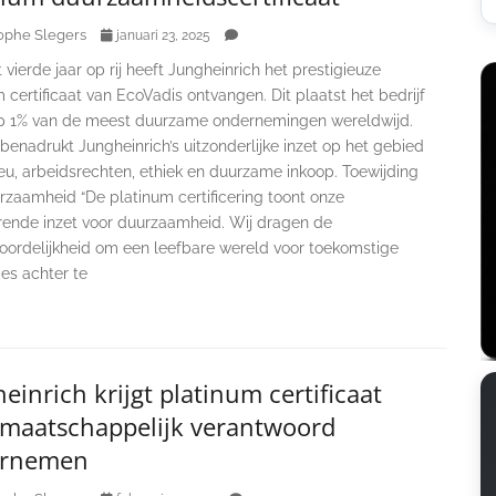
ophe Slegers
januari 23, 2025
 vierde jaar op rij heeft Jungheinrich het prestigieuze
 certificaat van EcoVadis ontvangen. Dit plaatst het bedrijf
op 1% van de meest duurzame ondernemingen wereldwijd.
 benadrukt Jungheinrich’s uitzonderlijke inzet op het gebied
eu, arbeidsrechten, ethiek en duurzame inkoop. Toewijding
rzaamheid “De platinum certificering toont onze
rende inzet voor duurzaamheid. Wij dragen de
oordelijkheid om een leefbare wereld voor toekomstige
es achter te
einrich krijgt platinum certificaat
 maatschappelijk verantwoord
rnemen