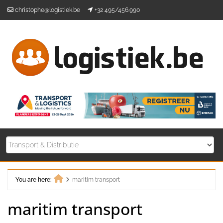
Skip
christophe@logistiek.be
+32 495/456.990
to
content
You are here:
maritim transport
Home
maritim transport