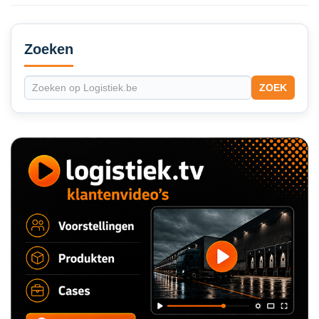
Secondary
Sidebar
Zoeken
ZOEK