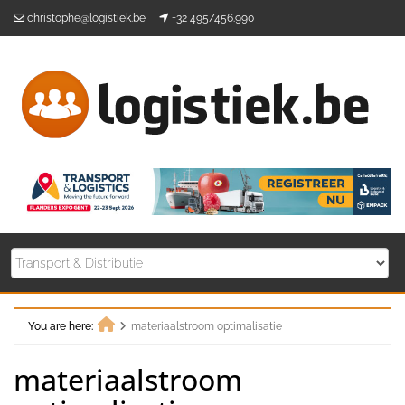
Skip
christophe@logistiek.be
+32 495/456.990
to
content
You are here:
materiaalstroom optimalisatie
Home
materiaalstroom