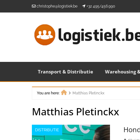
Skip
christophe@logistiek.be
+32 495/456.990
to
content
Transport & Distributie
Warehousing &
You are here:
Matthias Pletinckx
Home
Matthias Pletinckx
Hond
DISTRIBUTIE