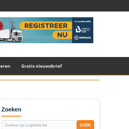
teren
Gratis nieuwsbrief
econdary
idebar
Zoeken
ZOEK