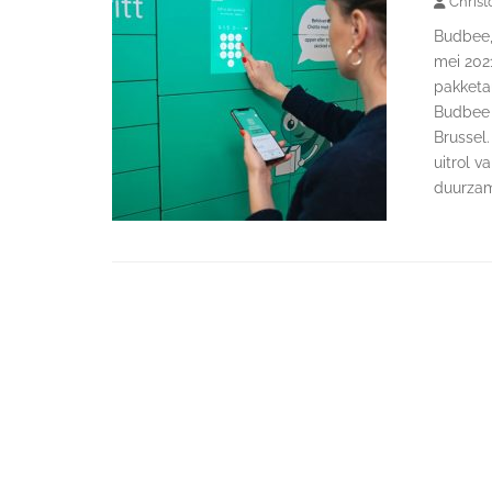
Christ
Budbee,
mei 2021
pakketau
Budbee 
Brussel
uitrol 
duurzame