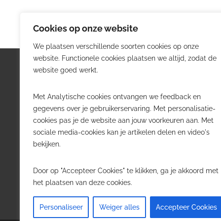
Cookies op onze website
We plaatsen verschillende soorten cookies op onze
website. Functionele cookies plaatsen we altijd, zodat de
Logistiek.be
Nieu
website goed werkt.
Logistiek.be brengt dagelijks nieuws,
Volg he
Met Analytische cookies ontvangen we feedback en
trends en praktijkverhalen over
belangr
gegevens over je gebruikerservaring. Met personalisatie-
transport, warehousing, supply chain
Belgisch
cookies pas je de website aan jouw voorkeuren aan. Met
en automatisering in België.
sociale media-cookies kan je artikelen delen en video's
Transpo
bekijken.
Voor logistieke professionals,
Wareho
beslissers en bedrijven die de sector
Softwa
Door op "Accepteer Cookies" te klikken, ga je akkoord met
willen volgen.
Job in 
het plaatsen van deze cookies.
Contact
·
Adverteren
Personaliseer
Weiger alles
Accepteer Cookies