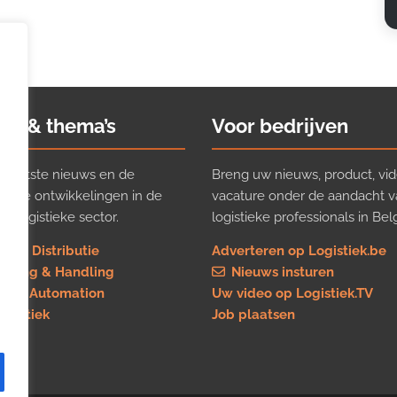
ws & thema’s
Voor bedrijven
t laatste nieuws en de
Breng uw nieuws, product, vid
ijkste ontwikkelingen in de
vacature onder de aandacht 
e logistieke sector.
logistieke professionals in Belg
rt & Distributie
Adverteren op Logistiek.be
using & Handling
Nieuws insturen
re & Automation
Uw video op Logistiek.TV
logistiek
Job plaatsen