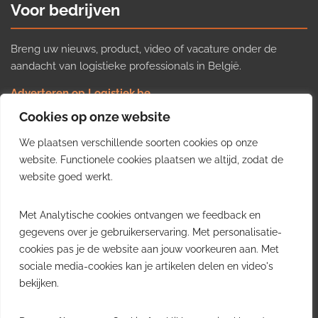
Voor bedrijven
Breng uw nieuws, product, video of vacature onder de
aandacht van logistieke professionals in België.
Adverteren op Logistiek.be
Nieuws insturen
Cookies op onze website
Uw video op Logistiek.TV
We plaatsen verschillende soorten cookies op onze
Job plaatsen
Gratis wekelijkse update
website. Functionele cookies plaatsen we altijd, zodat de
website goed werkt.
Ontvang elke week het belangrijkste nieuws, trends en
Met Analytische cookies ontvangen we feedback en
inzichten uit de Belgische logistieke sector in uw inbox.
gegevens over je gebruikerservaring. Met personalisatie-
cookies pas je de website aan jouw voorkeuren aan. Met
Ontvang je gratis
sociale media-cookies kan je artikelen delen en video's
wekelijkse update
bekijken.
Gratis. Eén e-mail per week.
Uitschrijven kan altijd.