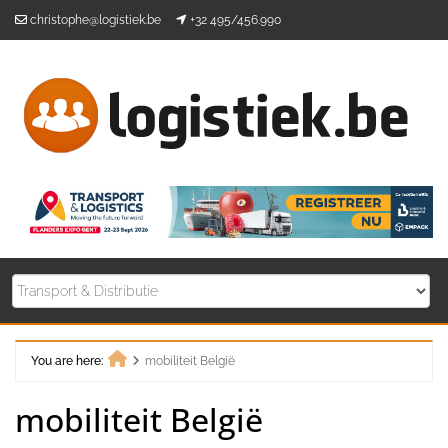
Skip
christophe@logistiek.be
+32 495/456.990
to
content
You are here:
mobiliteit België
Home
mobiliteit België