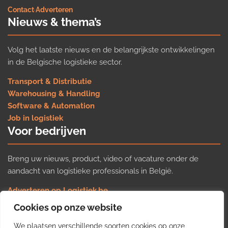
Contact
·
Adverteren
Nieuws & thema’s
Volg het laatste nieuws en de belangrijkste ontwikkelingen
in de Belgische logistieke sector.
Transport & Distributie
Warehousing & Handling
Software & Automation
Job in logistiek
Voor bedrijven
Breng uw nieuws, product, video of vacature onder de
aandacht van logistieke professionals in België.
Adverteren op Logistiek.be
Nieuws insturen
Cookies op onze website
Uw video op Logistiek.TV
We plaatsen verschillende soorten cookies op onze
Job plaatsen