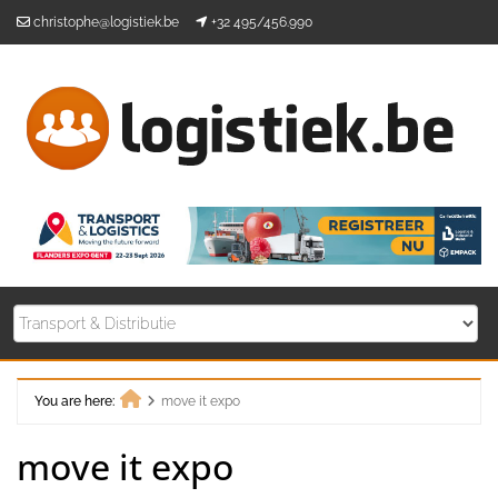
Skip
christophe@logistiek.be
+32 495/456.990
to
content
You are here:
move it expo
Home
move it expo