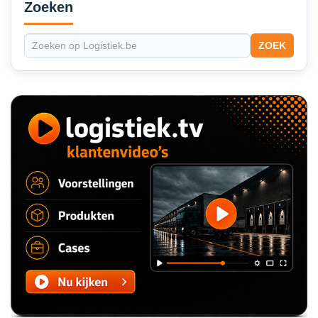
Sidebar
Zoeken
ZOEK