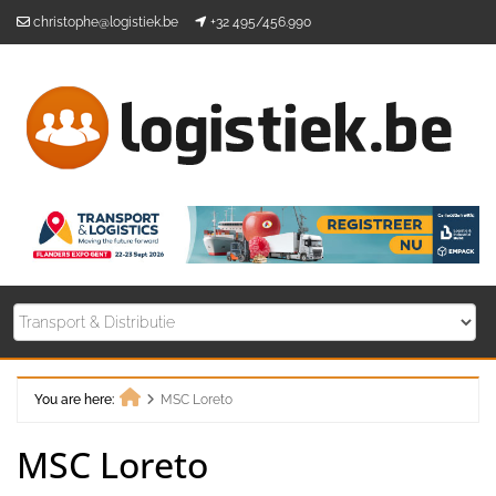
Skip
christophe@logistiek.be
+32 495/456.990
to
content
You are here:
MSC Loreto
Home
MSC Loreto