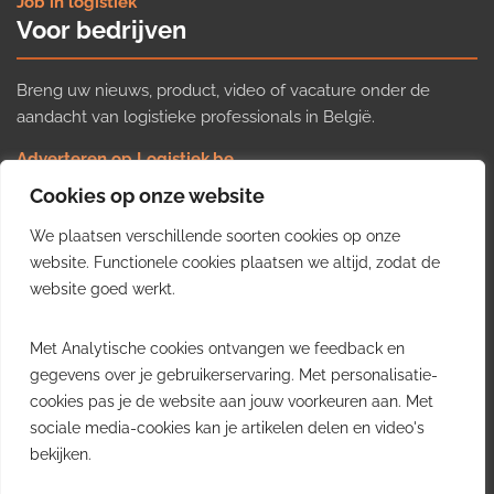
Job in logistiek
Voor bedrijven
Breng uw nieuws, product, video of vacature onder de
aandacht van logistieke professionals in België.
Adverteren op Logistiek.be
Nieuws insturen
Cookies op onze website
Uw video op Logistiek.TV
We plaatsen verschillende soorten cookies op onze
Job plaatsen
Gratis wekelijkse update
website. Functionele cookies plaatsen we altijd, zodat de
website goed werkt.
Ontvang elke week het belangrijkste nieuws, trends en
Met Analytische cookies ontvangen we feedback en
inzichten uit de Belgische logistieke sector in uw inbox.
gegevens over je gebruikerservaring. Met personalisatie-
cookies pas je de website aan jouw voorkeuren aan. Met
Ontvang je gratis
sociale media-cookies kan je artikelen delen en video's
wekelijkse update
bekijken.
Gratis. Eén e-mail per week.