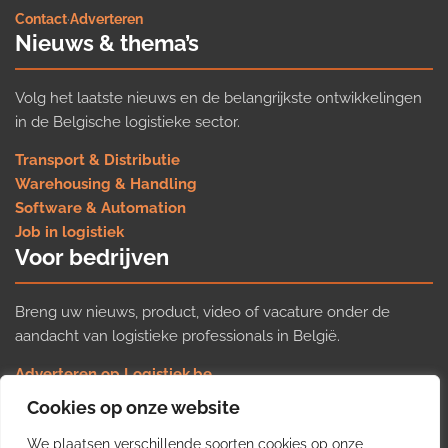
Contact
·
Adverteren
Nieuws & thema’s
Volg het laatste nieuws en de belangrijkste ontwikkelingen
in de Belgische logistieke sector.
Transport & Distributie
Warehousing & Handling
Software & Automation
Job in logistiek
Voor bedrijven
Breng uw nieuws, product, video of vacature onder de
aandacht van logistieke professionals in België.
Adverteren op Logistiek.be
Nieuws insturen
Cookies op onze website
Uw video op Logistiek.TV
We plaatsen verschillende soorten cookies op onze
Job plaatsen