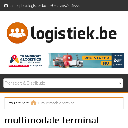
Skip
christophe@logistiek.be
+32 495/456.990
to
content
You are here:
multimodale terminal
Home
multimodale terminal