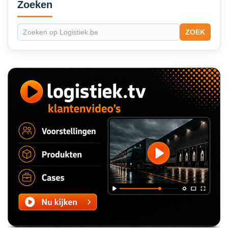
Sidebar
Zoeken
ZOEK