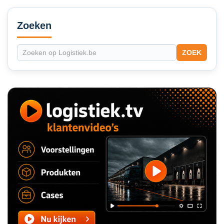
Secondary
Sidebar
Zoeken
ZOEK