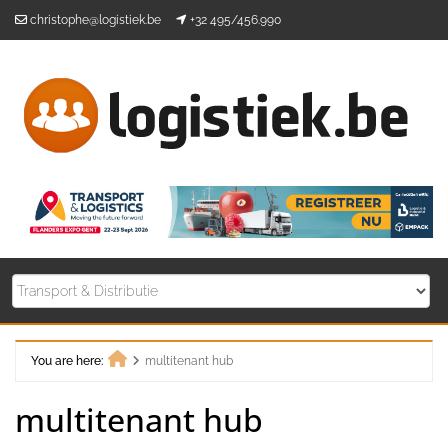
Skip
christophe@logistiek.be
+32 495/456.990
to
content
You are here:
multitenant hub
Home
multitenant hub