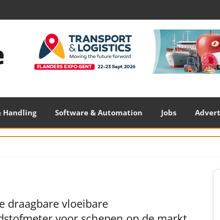
 Handling
Software & Automation
Jobs
Adver
S
S
e draagbare vloeibare
dstofmeter voor schepen op de markt