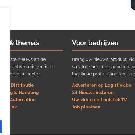
ws & thema’s
Voor bedrijven
t laatste nieuws en de
Breng uw nieuws, product, vid
ijkste ontwikkelingen in de
vacature onder de aandacht 
e logistieke sector.
logistieke professionals in Belg
rt & Distributie
Adverteren op Logistiek.be
using & Handling
Nieuws insturen
re & Automation
Uw video op Logistiek.TV
logistiek
Job plaatsen