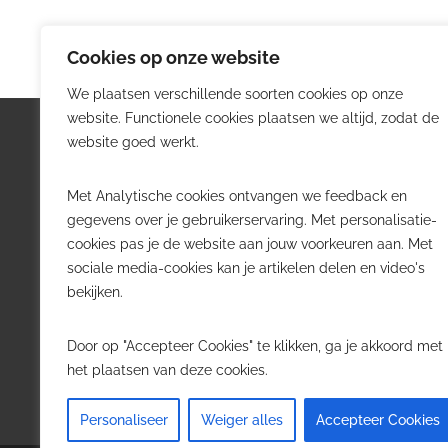
Cookies op onze website
We plaatsen verschillende soorten cookies op onze
website. Functionele cookies plaatsen we altijd, zodat de
Logistiek.be
Nieu
website goed werkt.
Logistiek.be brengt dagelijks nieuws,
Volg he
Met Analytische cookies ontvangen we feedback en
trends en praktijkverhalen over
belangr
gegevens over je gebruikerservaring. Met personalisatie-
transport, warehousing, supply chain
Belgisch
cookies pas je de website aan jouw voorkeuren aan. Met
en automatisering in België.
sociale media-cookies kan je artikelen delen en video's
Transpo
bekijken.
Voor logistieke professionals,
Wareho
beslissers en bedrijven die de sector
Softwa
Door op "Accepteer Cookies" te klikken, ga je akkoord met
willen volgen.
Job in 
het plaatsen van deze cookies.
Contact
·
Adverteren
Personaliseer
Weiger alles
Accepteer Cookies