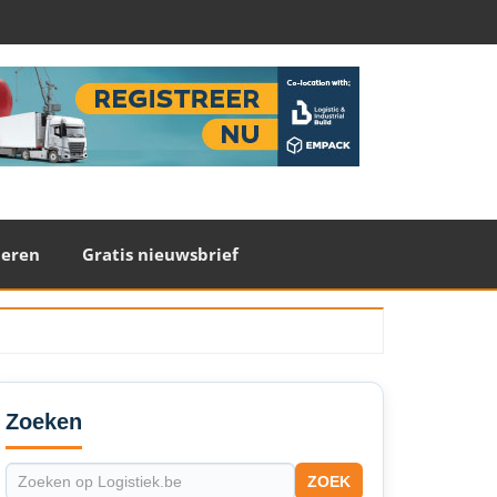
teren
Gratis nieuwsbrief
econdary
idebar
Zoeken
ZOEK