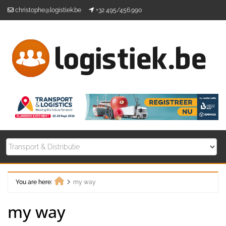
Skip
christophe@logistiek.be
+32 495/456.990
to
content
You are here:
my way
Home
my way