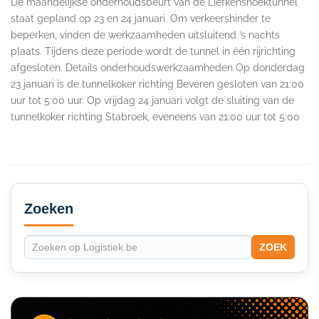
De maandelijkse onderhoudsbeurt van de Liefkenshoektunnel
staat gepland op 23 en 24 januari. Om verkeershinder te
beperken, vinden de werkzaamheden uitsluitend ’s nachts
plaats. Tijdens deze periode wordt de tunnel in één rijrichting
afgesloten. Details onderhoudswerkzaamheden Op donderdag
23 januari is de tunnelkoker richting Beveren gesloten van 21:00
uur tot 5:00 uur. Op vrijdag 24 januari volgt de sluiting van de
tunnelkoker richting Stabroek, eveneens van 21:00 uur tot 5:00
Secondary
Sidebar
Zoeken
ZOEK