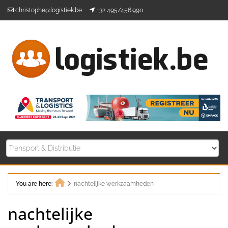
Skip
christophe@logistiek.be
+32 495/456.990
to
content
You are here:
nachtelijke werkzaamheden
Home
nachtelijke