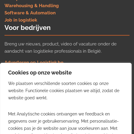
Warehousing & Handling
Software & Automation
Job in logistiek
Voor bedrijven
Breng uw nieuws, product, video of vacature onder de
aandacht van logistieke professionals in België.
Adverteren op Logistiek.be
Nieuws insturen
Cookies op onze website
Uw video op Logistiek.TV
We plaatsen verschillende soorten cookies op onze
Job plaatsen
Gratis wekelijkse update
website. Functionele cookies plaatsen we altijd, zodat de
website goed werkt.
Ontvang elke week het belangrijkste nieuws, trends en
Met Analytische cookies ontvangen we feedback en
inzichten uit de Belgische logistieke sector in uw inbox.
gegevens over je gebruikerservaring. Met personalisatie-
cookies pas je de website aan jouw voorkeuren aan. Met
Ontvang je gratis