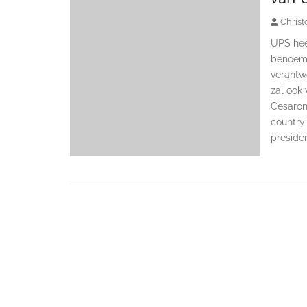
Christ
UPS hee
benoemd.
verantwo
zal ook
Cesarone
country
preside