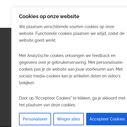
Cookies op onze website
We plaatsen verschillende soorten cookies op onze
website. Functionele cookies plaatsen we altijd, zodat de
Logistiek.be
Nieu
website goed werkt.
Logistiek.be brengt dagelijks nieuws,
Volg he
Met Analytische cookies ontvangen we feedback en
trends en praktijkverhalen over
belangr
gegevens over je gebruikerservaring. Met personalisatie-
transport, warehousing, supply chain
Belgisch
cookies pas je de website aan jouw voorkeuren aan. Met
en automatisering in België.
sociale media-cookies kan je artikelen delen en video's
Transpo
bekijken.
Voor logistieke professionals,
Wareho
beslissers en bedrijven die de sector
Softwa
Door op "Accepteer Cookies" te klikken, ga je akkoord met
willen volgen.
Job in 
het plaatsen van deze cookies.
Contact
·
Adverteren
Personaliseer
Weiger alles
Accepteer Cookies