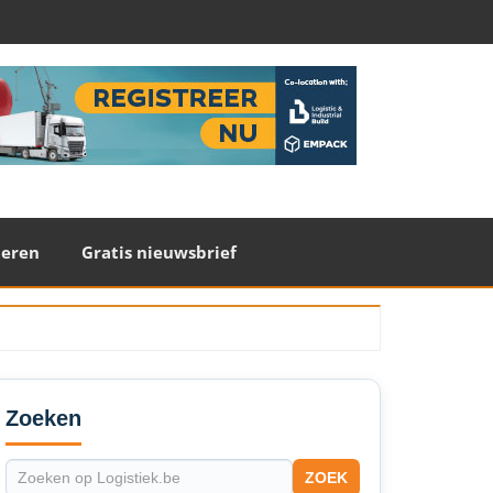
teren
Gratis nieuwsbrief
econdary
idebar
Zoeken
ZOEK