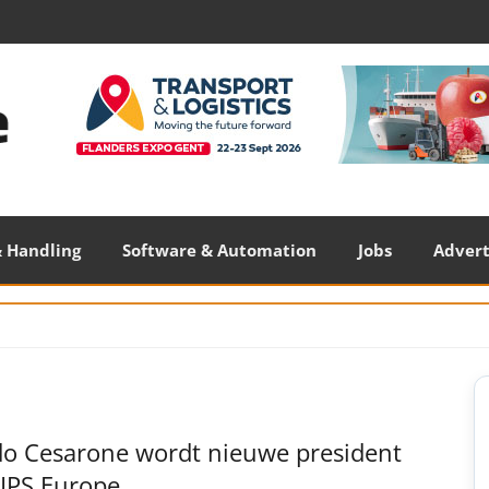
 Handling
Software & Automation
Jobs
Adver
S
S
o Cesarone wordt nieuwe president
UPS Europe