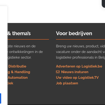
ws & thema’s
Voor bedrijven
t laatste nieuws en de
Breng uw nieuws, product, vid
ijkste ontwikkelingen in de
vacature onder de aandacht 
e logistieke sector.
logistieke professionals in Belg
rt & Distributie
Adverteren op Logistiek.be
using & Handling
Nieuws insturen
re & Automation
Uw video op Logistiek.TV
logistiek
Job plaatsen