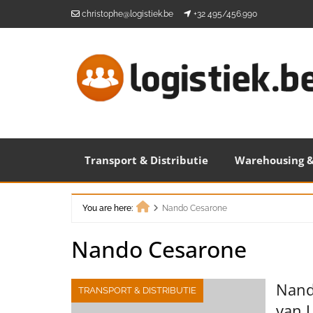
Skip
christophe@logistiek.be
+32 495/456.990
to
content
Transport & Distributie
Warehousing &
You are here:
Nando Cesarone
Home
Nando Cesarone
Nand
TRANSPORT & DISTRIBUTIE
van 