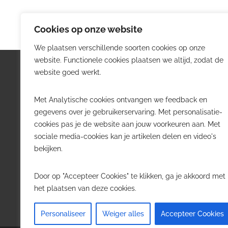
Cookies op onze website
We plaatsen verschillende soorten cookies op onze
website. Functionele cookies plaatsen we altijd, zodat de
Logistiek.be
Nieu
website goed werkt.
Logistiek.be brengt dagelijks nieuws,
Volg he
Met Analytische cookies ontvangen we feedback en
trends en praktijkverhalen over
belangr
gegevens over je gebruikerservaring. Met personalisatie-
transport, warehousing, supply chain
Belgisch
cookies pas je de website aan jouw voorkeuren aan. Met
en automatisering in België.
sociale media-cookies kan je artikelen delen en video's
Transpo
bekijken.
Voor logistieke professionals,
Wareho
beslissers en bedrijven die de sector
Softwa
Door op "Accepteer Cookies" te klikken, ga je akkoord met
willen volgen.
Job in 
het plaatsen van deze cookies.
Contact
·
Adverteren
Personaliseer
Weiger alles
Accepteer Cookies