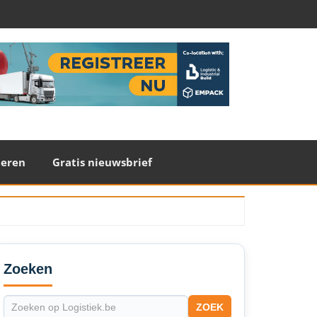
teren
Gratis nieuwsbrief
econdary
idebar
Zoeken
ZOEK