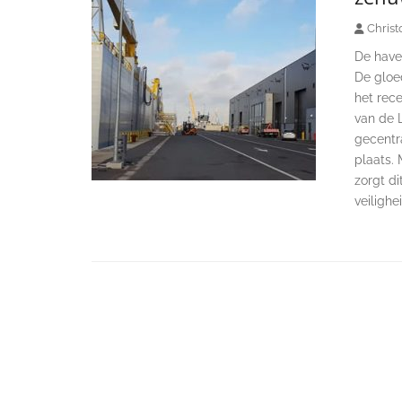
Christ
De haven
De gloe
het rece
van de L
gecentra
plaats. 
zorgt di
veilighei