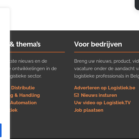
ws & thema’s
Voor bedrijven
t laatste nieuws en de
Breng uw nieuws, product, vid
ijkste ontwikkelingen in de
vacature onder de aandacht 
e logistieke sector.
logistieke professionals in Belg
rt & Distributie
Adverteren op Logistiek.be
using & Handling
Nieuws insturen
re & Automation
Uw video op Logistiek.TV
logistiek
Job plaatsen