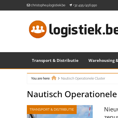
Skip
christophe@logistiek.be
+32 495/456.990
to
content
Transport & Distributie
Warehousing &
You are here:
Nautisch Operationele Cluster
Home
Nautisch Operationele
Nieu
TRANSPORT & DISTRIBUTIE
zenu