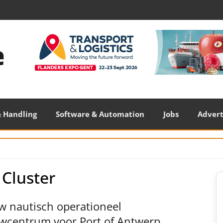
 Handling
Software & Automation
Jobs
Adver
 Cluster
S
S
w nautisch operationeel
wcentrum voor Port of Antwerp