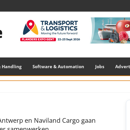
 Handling
Software & Automation
Jobs
Adver
S
S
Antwerp en Naviland Cargo gaan
ker samenwerken