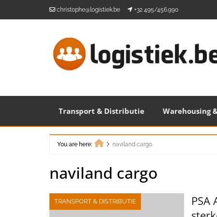
Skip
christophe@logistiek.be
+32 495/456.990
to
content
Transport & Distributie
Warehousing &
You are here:
naviland cargo
Home
naviland cargo
PSA 
TRANSPORT & DISTRIBUTIE
ster