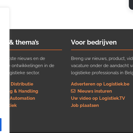
ws & thema’s
Voor bedrijven
t laatste nieuws en de
Breng uw nieuws, product, vid
ijkste ontwikkelingen in de
vacature onder de aandacht 
e logistieke sector.
logistieke professionals in Belg
rt & Distributie
Adverteren op Logistiek.be
using & Handling
Nieuws insturen
re & Automation
Uw video op Logistiek.TV
logistiek
Job plaatsen