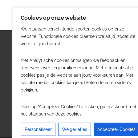
Cookies op onze website
We plaatsen verschillende soorten cookies op onze
website. Functionele cookies plaatsen we altijd, zodat de
Logistiek.be
Nieu
website goed werkt.
Logistiek.be brengt dagelijks nieuws,
Volg he
Met Analytische cookies ontvangen we feedback en
trends en praktijkverhalen over
belangr
gegevens over je gebruikerservaring. Met personalisatie-
transport, warehousing, supply chain
Belgisch
cookies pas je de website aan jouw voorkeuren aan. Met
en automatisering in België.
sociale media-cookies kan je artikelen delen en video's
Transpo
bekijken.
Voor logistieke professionals,
Wareho
beslissers en bedrijven die de sector
Softwa
Door op "Accepteer Cookies" te klikken, ga je akkoord met
willen volgen.
Job in 
het plaatsen van deze cookies.
Contact
·
Adverteren
Personaliseer
Weiger alles
Accepteer Cookies