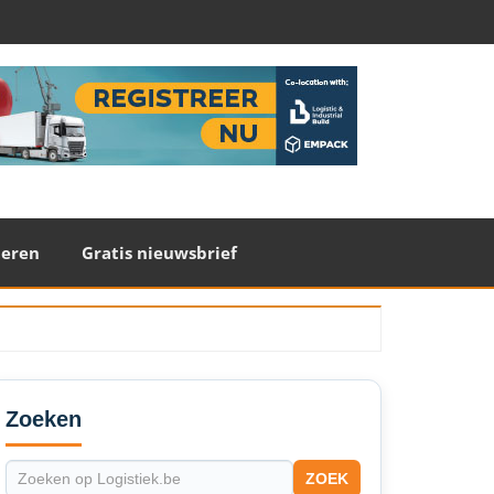
teren
Gratis nieuwsbrief
econdary
idebar
Zoeken
ZOEK