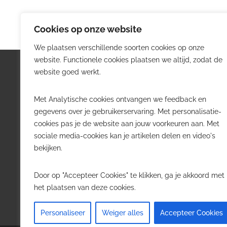
Cookies op onze website
We plaatsen verschillende soorten cookies op onze
website. Functionele cookies plaatsen we altijd, zodat de
Logistiek.be
Nieu
website goed werkt.
Logistiek.be brengt dagelijks nieuws,
Volg he
Met Analytische cookies ontvangen we feedback en
trends en praktijkverhalen over
belangr
gegevens over je gebruikerservaring. Met personalisatie-
transport, warehousing, supply chain
Belgisch
cookies pas je de website aan jouw voorkeuren aan. Met
en automatisering in België.
sociale media-cookies kan je artikelen delen en video's
Transpo
bekijken.
Voor logistieke professionals,
Wareho
beslissers en bedrijven die de sector
Softwa
Door op "Accepteer Cookies" te klikken, ga je akkoord met
willen volgen.
Job in 
het plaatsen van deze cookies.
Contact
·
Adverteren
Personaliseer
Weiger alles
Accepteer Cookies