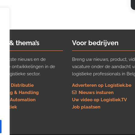
ws & thema’s
Voor bedrijven
t laatste nieuws en de
Breng uw nieuws, product, vid
ijkste ontwikkelingen in de
vacature onder de aandacht 
e logistieke sector.
logistieke professionals in Belg
rt & Distributie
Adverteren op Logistiek.be
using & Handling
Nieuws insturen
re & Automation
Uw video op Logistiek.TV
logistiek
Job plaatsen