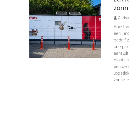
zonn
Christ
Bpost ve
een inn
bedrijf
energie
aansluit
plaatsin
een bela
logistie
zonne-e