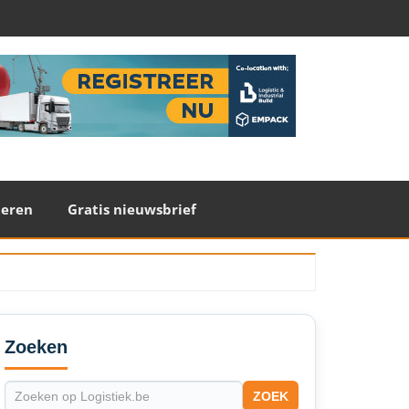
teren
Gratis nieuwsbrief
econdary
idebar
Zoeken
ZOEK