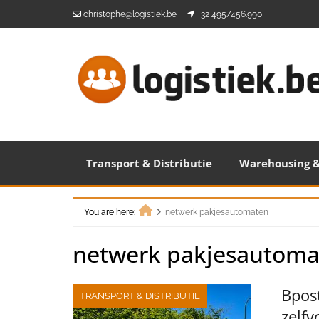
Skip
christophe@logistiek.be
+32 495/456.990
to
content
Transport & Distributie
Warehousing &
You are here:
netwerk pakjesautomaten
Home
netwerk pakjesautoma
Bpost
TRANSPORT & DISTRIBUTIE
zelf