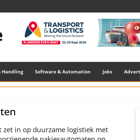
 Handling
Software & Automation
Jobs
Adver
ten
S
S
 zet in op duurzame logistiek met
voorzienende pakjesautomaten op