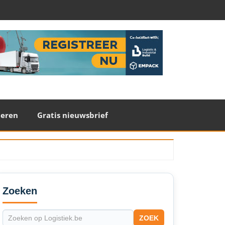
teren
Gratis nieuwsbrief
econdary
idebar
Zoeken
ZOEK