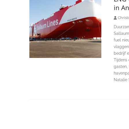
in A
Christ
Duurzam
Sallaum
fuel ni
vlaggen
bedrijf 
Tijdens
gasten,
havenpa
Natalie