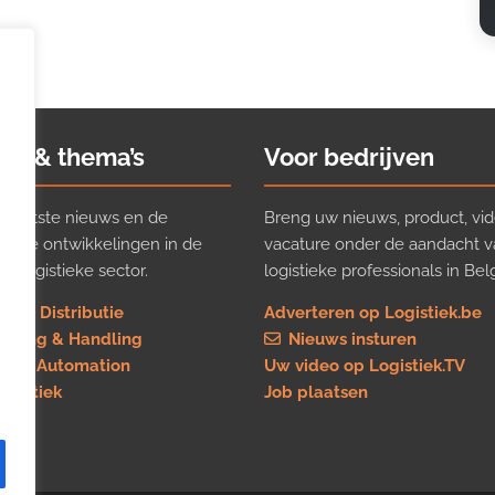
ws & thema’s
Voor bedrijven
t laatste nieuws en de
Breng uw nieuws, product, vid
ijkste ontwikkelingen in de
vacature onder de aandacht 
e logistieke sector.
logistieke professionals in Belg
rt & Distributie
Adverteren op Logistiek.be
using & Handling
Nieuws insturen
re & Automation
Uw video op Logistiek.TV
logistiek
Job plaatsen