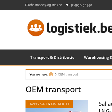
Skip
christophe@logistiek.be
+32 495/456.990
to
content
Transport & Distributie
Warehousing &
You are here:
OEM transport
Home
OEM transport
Salla
TRANSPORT & DISTRIBUTIE
LNG-