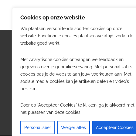
Cookies op onze website
We plaatsen verschillende soorten cookies op onze
website. Functionele cookies plaatsen we altijd, zodat de
Logistiek.be
Nieu
website goed werkt.
Logistiek.be brengt dagelijks nieuws,
Volg he
Met Analytische cookies ontvangen we feedback en
trends en praktijkverhalen over
belangr
gegevens over je gebruikerservaring. Met personalisatie-
transport, warehousing, supply chain
Belgisch
cookies pas je de website aan jouw voorkeuren aan. Met
en automatisering in België.
sociale media-cookies kan je artikelen delen en video's
Transpo
bekijken.
Voor logistieke professionals,
Wareho
beslissers en bedrijven die de sector
Softwa
Door op "Accepteer Cookies" te klikken, ga je akkoord met
willen volgen.
Job in 
het plaatsen van deze cookies.
Contact
·
Adverteren
Personaliseer
Weiger alles
Accepteer Cookies