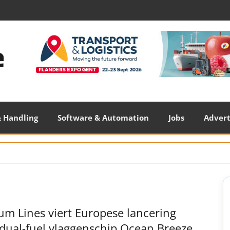
 Handling
Software & Automation
Jobs
Adver
S
S
um Lines viert Europese lancering
dual-fuel vlaggenschip Ocean Breeze