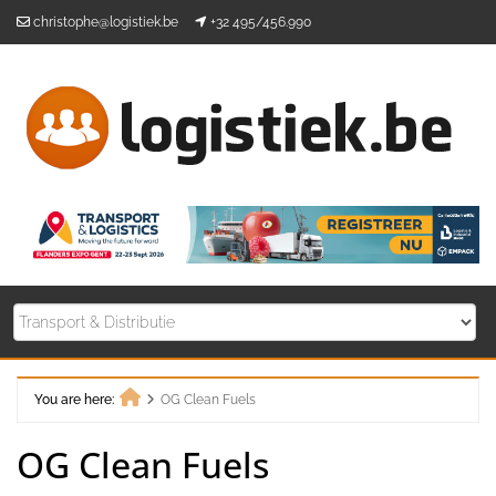
Skip
christophe@logistiek.be
+32 495/456.990
to
content
You are here:
OG Clean Fuels
Home
OG Clean Fuels