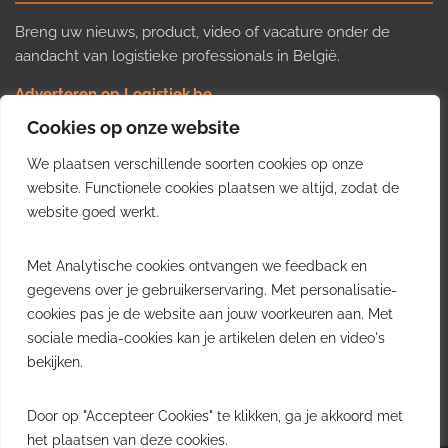
Breng uw nieuws, product, video of vacature onder de
aandacht van logistieke professionals in België.
Adverteren op Logistiek.be
Nieuws insturen
Cookies op onze website
Uw video op Logistiek.TV
We plaatsen verschillende soorten cookies op onze
Job plaatsen
Gratis wekelijkse update
website. Functionele cookies plaatsen we altijd, zodat de
website goed werkt.
Ontvang elke week het belangrijkste nieuws, trends en
Met Analytische cookies ontvangen we feedback en
inzichten uit de Belgische logistieke sector in uw inbox.
gegevens over je gebruikerservaring. Met personalisatie-
cookies pas je de website aan jouw voorkeuren aan. Met
Ontvang je gratis
sociale media-cookies kan je artikelen delen en video's
wekelijkse update
bekijken.
Gratis. Eén e-mail per week.
Uitschrijven kan altijd.
Door op "Accepteer Cookies" te klikken, ga je akkoord met
het plaatsen van deze cookies.