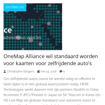
DISTRIBUTIE
OneMap Alliance wil standaard worden
voor kaarten voor zelfrijdende auto’s
Christophe Slegers
0
mei 24, 2018
Om zelfrijdende auto’s overal ter wereld veilig en efficiënt te
laten rijden is er een globaal kaartsysteem nodig. HERE
Technologies werkt daarom met zijn partners NavInfo in China,
Increment P (IPC)/Pioneer in Japan en SK Telecom in Korea om
HD Live Map als globale standaard voor autonome auto’s te