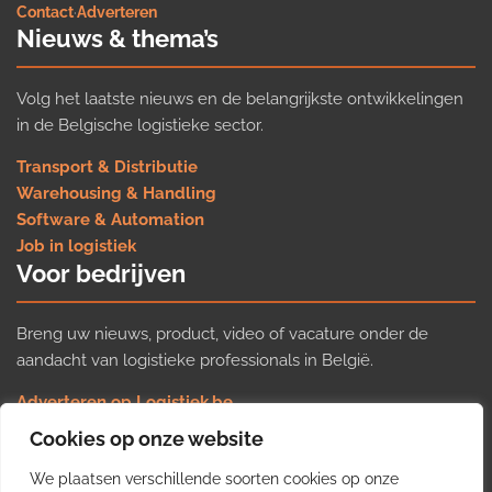
Contact
·
Adverteren
Nieuws & thema’s
Volg het laatste nieuws en de belangrijkste ontwikkelingen
in de Belgische logistieke sector.
Transport & Distributie
Warehousing & Handling
Software & Automation
Job in logistiek
Voor bedrijven
Breng uw nieuws, product, video of vacature onder de
aandacht van logistieke professionals in België.
Adverteren op Logistiek.be
Nieuws insturen
Cookies op onze website
Uw video op Logistiek.TV
We plaatsen verschillende soorten cookies op onze
Job plaatsen