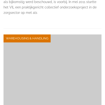
als bijkomstig werd beschouwd, is voorbij. In mei 2011 startte
het VIL een praktijkgericht collectief onderzoeksproject in de
zorgsector op met als
WAREHOUSING & HANDLING