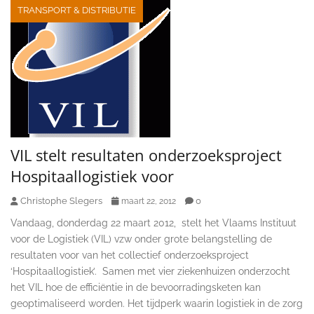
TRANSPORT & DISTRIBUTIE
VIL stelt resultaten onderzoeksproject
Hospitaallogistiek voor
Christophe Slegers
0
maart 22, 2012
Vandaag, donderdag 22 maart 2012, stelt het Vlaams Instituut
voor de Logistiek (VIL) vzw onder grote belangstelling de
resultaten voor van het collectief onderzoeksproject
‘Hospitaallogistiek’. Samen met vier ziekenhuizen onderzocht
het VIL hoe de efficiëntie in de bevoorradingsketen kan
geoptimaliseerd worden. Het tijdperk waarin logistiek in de zorg