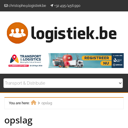
Skip
christophe@logistiek.be
+32 495/456.990
to
content
You are here:
opslag
Home
opslag