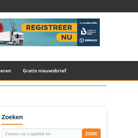
teren
Gratis nieuwsbrief
econdary
idebar
Zoeken
ZOEK