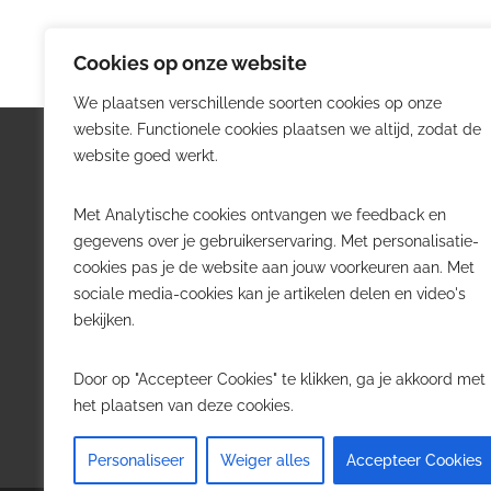
Cookies op onze website
We plaatsen verschillende soorten cookies op onze
website. Functionele cookies plaatsen we altijd, zodat de
Logistiek.be
Nieu
website goed werkt.
Logistiek.be brengt dagelijks nieuws,
Volg he
Met Analytische cookies ontvangen we feedback en
trends en praktijkverhalen over
belangr
gegevens over je gebruikerservaring. Met personalisatie-
transport, warehousing, supply chain
Belgisch
cookies pas je de website aan jouw voorkeuren aan. Met
en automatisering in België.
sociale media-cookies kan je artikelen delen en video's
Transpo
bekijken.
Voor logistieke professionals,
Wareho
beslissers en bedrijven die de sector
Softwa
Door op "Accepteer Cookies" te klikken, ga je akkoord met
willen volgen.
Job in 
het plaatsen van deze cookies.
Contact
·
Adverteren
Personaliseer
Weiger alles
Accepteer Cookies