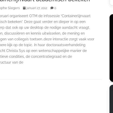
ophe Slegers
0
januari 27, 2012
ruari organiseert OTM de infosessie “Containerlijnvaart
sch bekeken”. Deze gaat verder en dieper in op een
rp dat ook op uw desktop de nodige aandacht vraagt.
n, discussiëren en kennis uitwisselen, de mening en
gen van collega’s toetsen…deze interactie zorgt vaak voor
ere kijk op de topic. In haar doctoraatsverhandeling
cht Christa Sys op een wetenschappelijke manier de
tieve condities, de concentratiegraad en de
ructuur van de