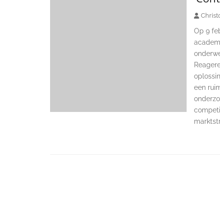
Christ
Op 9 feb
academi
onderwe
Reagere
oplossin
een ruim
onderzo
competi
marktst