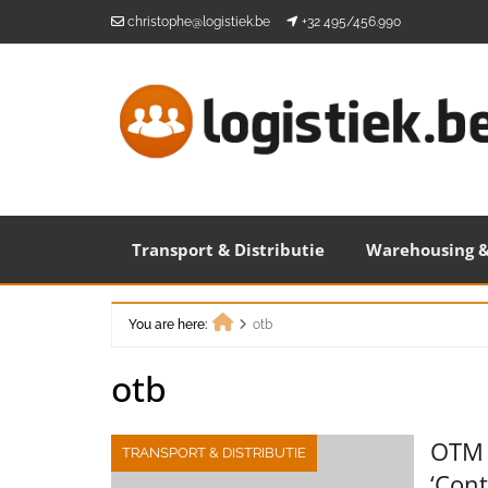
Skip
christophe@logistiek.be
+32 495/456.990
to
content
Transport & Distributie
Warehousing &
You are here:
otb
Home
otb
OTM o
TRANSPORT & DISTRIBUTIE
‘Cont