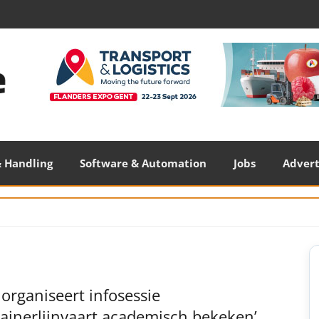
 Handling
Software & Automation
Jobs
Adver
S
S
rganiseert infosessie
ainerlijnvaart academisch bekeken’