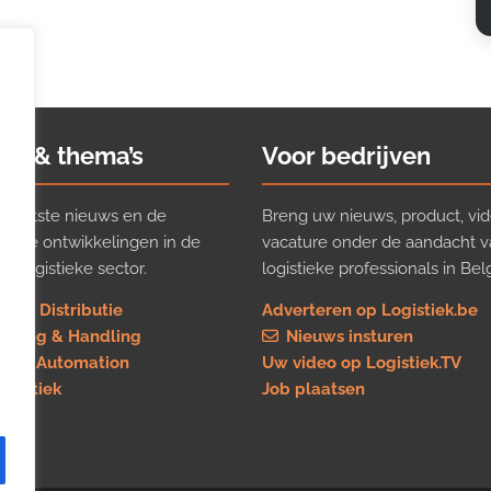
ws & thema’s
Voor bedrijven
t laatste nieuws en de
Breng uw nieuws, product, vid
ijkste ontwikkelingen in de
vacature onder de aandacht 
e logistieke sector.
logistieke professionals in Belg
rt & Distributie
Adverteren op Logistiek.be
using & Handling
Nieuws insturen
re & Automation
Uw video op Logistiek.TV
logistiek
Job plaatsen